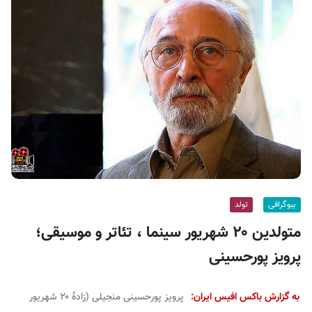
ف
ی
س
ا
ی
ر
ا
ن
بیوگرافی
تولد
متولدین ۲۰ شهریور سینما ، تئاتر و موسیقی؛
پرویز پورحسینی
به گزارش باکس افیس ایران:
پرویز پورحسینی منجیلی (زادهٔ ۲۰ شهریور