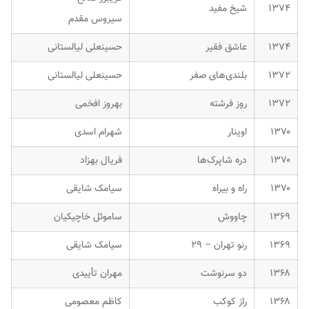
۱۳۷۴
شیخ مفید
سیروس مقدم
۱۳۷۴
عاشق فقیر
حسینعلی لیالستانی
۱۳۷۲
بلندی‌های صفر
حسینعلی لیالستانی
۱۳۷۲
روز فرشته
بهروز افخمی
۱۳۷۰
اوینار
شهرام اسدی
۱۳۷۰
دره شاپرک‌ها
فریال بهزاد
۱۳۷۰
راه و بیراه
سیامک شایقی
۱۳۶۹
چاووش
ساموئل خاچیکیان
۱۳۶۹
رنو تهران – ۲۹
سیامک شایقی
۱۳۶۸
دو سرنوشت
مهران تأییدی
۱۳۶۸
راز کوکب
کاظم معصومی