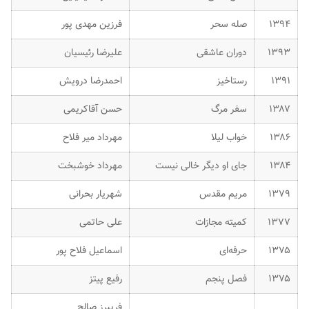
۱۳۹۴
صله سحر
فرزین مهدی پور
۱۳۹۳
دوران عاشقی
علیرضا رئیسیان
۱۳۹۱
رستاخیز
احمدرضا درویش
۱۳۸۷
سفر مرگ
حسن آقاکریمی
۱۳۸۶
خواب لیلا
مهرداد میر فلاح
۱۳۸۴
جای او دیگر خالی نیست
مهرداد خوشبخت
۱۳۷۹
مریم مقدس
شهریار بحرانی
۱۳۷۷
کمیته مجازات
علی حاتمی
۱۳۷۵
حرفه‌ای
اسماعیل فلاح پور
۱۳۷۵
فصل پنجم
رفیع پیتز
فریبرز صالح