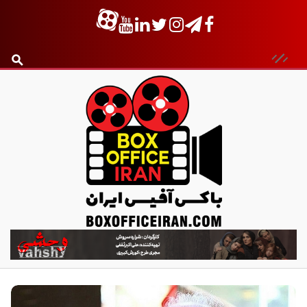
ب
ا
ک
س
آ