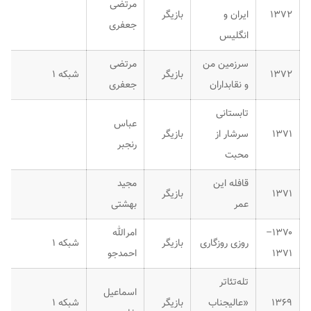
مرتضی
۱۳۷۲
ایران و
بازیگر
جعفری
انگلیس
سرزمین من
مرتضی
۱۳۷۲
بازیگر
شبکه ۱
و نقابداران
جعفری
تابستانی
عباس
۱۳۷۱
سرشار از
بازیگر
رنجبر
محبت
قافله این
مجید
۱۳۷۱
بازیگر
عمر
بهشتی
۱۳۷۰–
امرالله
روزی روزگاری
بازیگر
شبکه ۱
۱۳۷۱
احمدجو
تله‌تئاتر
اسماعیل
۱۳۶۹
«عالیجناب
بازیگر
شبکه ۱