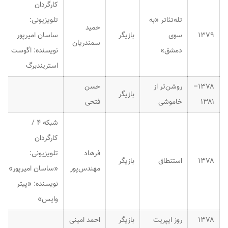
کارگردان
تله‌تئاتر «به
تلویزیونی:
حمید
۱۳۷۹
سوی
بازیگر
ساسان امیرپور
سمندریان
دمشق»
نویسنده: اگوست
استریندبرگ
۱۳۷۸–
روشن‌تر از
حسن
بازیگر
۱۳۸۱
خاموشی
فتحی
شبکه ۴ /
کارگردان
فرهاد
تلویزیونی:
۱۳۷۸
استنطاق
بازیگر
مهندس‌پور
«ساسان امیرپور»
نویسنده: «پیتر
وایس»
۱۳۷۸
روز ایپریت
بازیگر
احمد امینی