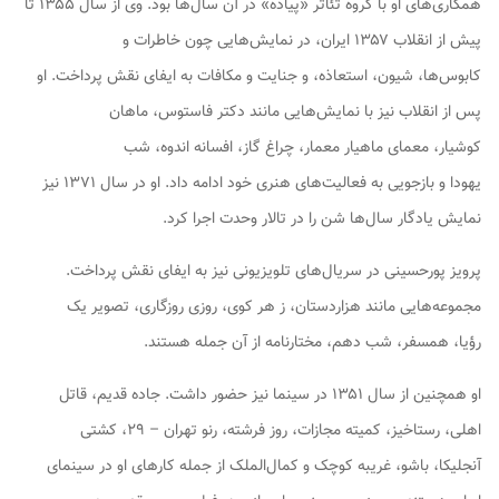
همکاری‌های او با گروه تئاتر «پیاده» در آن سال‌ها بود. وی از سال ۱۳۵۵ تا
پیش از انقلاب ۱۳۵۷ ایران، در نمایش‌هایی چون
خاطرات و
کابوس‌ها
،
شیون
،
استعاذه
، و
جنایت و مکافات
به ایفای نقش پرداخت. او
پس از انقلاب نیز با نمایش‌هایی مانند
دکتر فاستوس
،
ماهان
کوشیار
،
معمای ماهیار معمار
،
چراغ گاز
،
افسانه اندوه
،
شب
یهودا
و
بازجویی
به فعالیت‌های هنری خود ادامه داد. او در سال ۱۳۷۱ نیز
نمایش
یادگار سال‌ها شن
را در تالار وحدت اجرا کرد.
پرویز پورحسینی در سریال‌های تلویزیونی نیز به ایفای نقش پرداخت.
مجموعه‌هایی مانند
هزاردستان
،
ز هر کوی
،
روزی روزگاری
،
تصویر یک
رؤیا
،
همسفر
،
شب دهم
،
مختارنامه
از آن جمله هستند.
او همچنین از سال ۱۳۵۱ در سینما نیز حضور داشت.
جاده قدیم
،
قاتل
اهلی
،
رستاخیز
،
کمیته مجازات
،
روز فرشته
،
رنو تهران – ۲۹
،
کشتی
آنجلیکا
،
باشو، غریبه کوچک
و
کمال‌الملک
از جمله کارهای او در سینمای