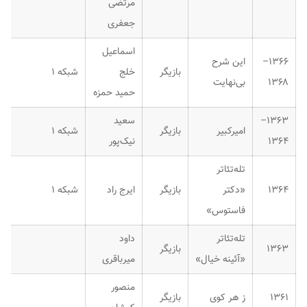
مرتضی
جعفری
اسماعیل
۱۳۶۶–
این شرح
بازیگر
خلج
شبکه ۱
۱۳۶۸
بی‌نهایت
حمید حمزه
۱۳۶۳–
سعید
امیرکبیر
بازیگر
شبکه ۱
۱۳۶۴
نیک‌پور
تله‌تئاتر
۱۳۶۴
«دکتر
بازیگر
ایرج راد
شبکه ۱
فاستوس»
تله‌تئاتر
داود
۱۳۶۳
بازیگر
«آئینه خیال»
میرباقری
منصور
۱۳۶۱
ز هر کوی
بازیگر