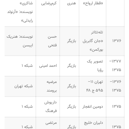
«قطار ارواح»
هنری
کرم‌رضایی
شاکری»
نویسنده: «آرنولد
رایدلی»
تله‌تئاتر
حسن
نویسنده: هنریک
۱۳۷۶
«جان گابریل
بازیگر
فتحی
ایبسن
بورکمن»
۱۳۷۷–
تصویر یک
بازیگر
احمد امینی
شبکه ۱
۱۳۷۵
رؤیا
۱۳۷۶–
تهران ۱۱–
مرضیه
بازیگر
شبکه تهران
۱۳۷۵
۵۹۵ ج ۴۸
برومند
داریوش
۱۳۷۵
دومین انفجار
بازیگر
شبکه ۱
فرهنگ
دلیران خلیج
مرتضی
۱۳۷۵
بازیگر
شبکه ۱