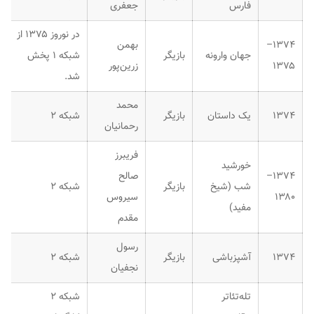
فارس
جعفری
در نوروز ۱۳۷۵ از
۱۳۷۴–
بهمن
جهان وارونه
بازیگر
شبکه ۱ پخش
۱۳۷۵
زرین‌پور
شد.
محمد
۱۳۷۴
یک داستان
بازیگر
شبکه ۲
رحمانیان
فریبرز
خورشید
۱۳۷۴–
صالح
شب (شیخ
بازیگر
شبکه ۲
۱۳۸۰
سیروس
مفید)
مقدم
رسول
۱۳۷۴
آشپزباشی
بازیگر
شبکه ۲
نجفیان
تله‌تئاتر
شبکه ۲