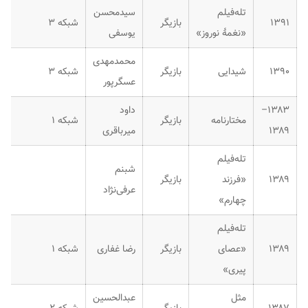
تله‌فیلم
سیدمحسن
۱۳۹۱
بازیگر
شبکه ۳
«نغمهٔ نوروز»
یوسفی
محمدمهدی
۱۳۹۰
شیدایی
بازیگر
شبکه ۳
عسگرپور
۱۳۸۳–
داود
مختارنامه
بازیگر
شبکه ۱
۱۳۸۹
میرباقری
تله‌فیلم
شبنم
۱۳۸۹
«فرزند
بازیگر
عرفی‌نژاد
چهارم»
تله‌فیلم
۱۳۸۹
«عصای
بازیگر
رضا غفاری
شبکه ۱
پیری»
مثل
عبدالحسین