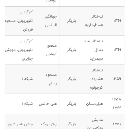
کوشان
کارگردان
تله‌تئاتر
جهانگیر
۱۳۶۱
بازیگر
تلویزیونی: مسعود
«ستارخان»
الماسی
فروتن
تله‌تئاتر «به
کارگردان
منصور
۱۳۶۱
دنبال
بازیگر
تلویزیونی: مهوش
کوشان
سیمرغ»
جزایری
تله‌تئاتر
مسعود
۱۳۵۹
«شازده
بازیگر
شبکه ۱
رسام
کوچولو»
۱۳۵۸–
هزاردستان
بازیگر
علی حاتمی
شبکه ۱
۱۳۶۶
نمایش
۱۳۵۰
بازیگر
پیتر بروک
جشن هنر شیراز
«ارگاست»