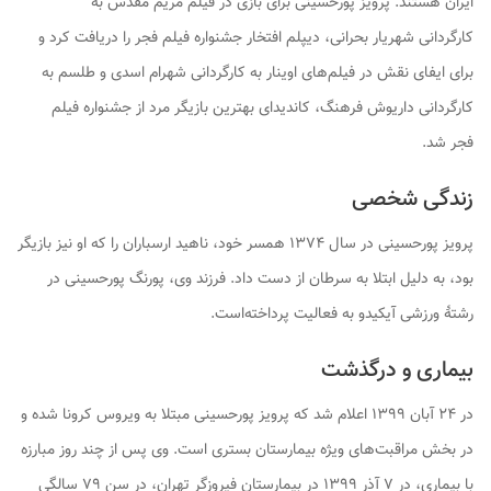
ایران هستند. پرویز پورحسینی برای بازی در فیلم
مریم مقدس
به
کارگردانی شهریار بحرانی، دیپلم افتخار جشنواره فیلم فجر را دریافت کرد و
برای ایفای نقش در فیلم‌های
اوینار
به کارگردانی شهرام اسدی و
طلسم
به
کارگردانی داریوش فرهنگ، کاندیدای
بهترین بازیگر مرد
از جشنواره فیلم
فجر شد.
زندگی شخصی
پرویز پورحسینی در سال ۱۳۷۴ همسر خود، ناهید ارسباران را که او نیز بازیگر
بود، به دلیل ابتلا به سرطان از دست داد. فرزند وی، پورنگ پورحسینی در
رشتهٔ ورزشی آیکیدو به فعالیت پرداخته‌است.
بیماری و درگذشت
در ۲۴ آبان ۱۳۹۹ اعلام شد که پرویز پورحسینی مبتلا به ویروس کرونا شده و
در بخش مراقبت‌های ویژه بیمارستان بستری است. وی پس از چند روز مبارزه
با بیماری، در ۷ آذر ۱۳۹۹ در بیمارستان فیروزگر تهران، در سن ۷۹ سالگی