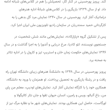
کند. پرویز پورحسینی در کنار کار، تحصیلش را هم در کلاس‌های شبانه ادامه
داد. او از سال ۱۳۳۹ بازیگری را در کلاس‌های شبانهٔ اداره هنرهای
دراماتیک آغاز کرد. پورحسینی در سال ۱۳۴۰ نمایش
مرد گل بدهی
را به
کارگردانی حمید سمندریان در سازمان رادیو تلویزیون ملی ایران اجرا کرد.
پس از تشکیل گروه «پازارکاد»، نمایش‌هایی مانند
شش شخصیت در
جستجوی نویسنده
،
لئو کادیا
،
مرغ دریایی
و
آندورا
را به اجرا گذاشت و در سال
۱۳۴۶ نمایش‌های
حکومت زمان خان
و
استریپ تیز و کارول
را در اداره تئاتر
به صحنه برد.
پرویز پورحسینی در سال ۱۳۴۸ به دانشکدهٔ هنرهای زیبای دانشگاه تهران راه
یافت و در رشتهٔ بازیگری به تحصیل پرداخت. او همزمان با ورود به دانشگاه،
همکاری خود را با کارگاه نمایش آغاز کرد. نمایش‌های
اودیپ
،
معلم من پای
من
،
باغ آلبالو
،
ویس و رامین
،
انسان حیوان تقوا
و
جان نثار کالیگولا و
اورگاست،
حاصل این همکاری بودند. نمایش‌های
شهر ما
و
نظاره مرگ
نیز از