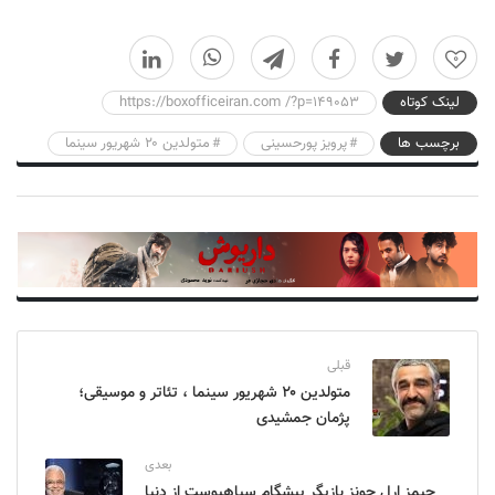
0
لینک کوتاه
https://boxofficeiran.com /?p=149053
برچسب ها
پرویز پورحسینی
متولدین ۲۰ شهریور سینما
قبلی
متولدین ۲۰ شهریور سینما ، تئاتر و موسیقی؛
پژمان جمشیدی
بعدی
جیمز ارل جونز بازیگر پیشگام سیاهپوست از دنیا