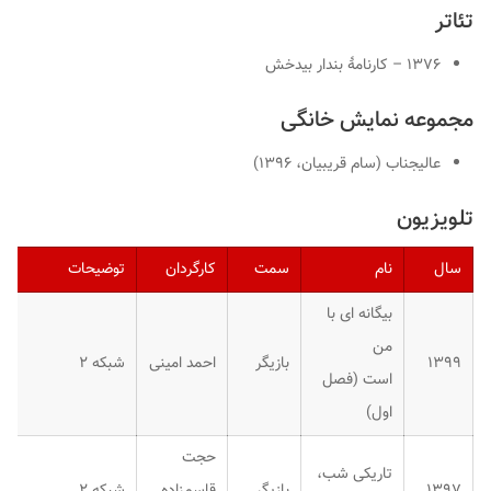
تئاتر
۱۳۷۶ – کارنامهٔ بندار بیدخش
مجموعه نمایش خانگی
عالیجناب (سام قریبیان، ۱۳۹۶)
تلویزیون
سال
نام
سمت
کارگردان
توضیحات
بیگانه ای با
من
۱۳۹۹
بازیگر
احمد امینی
شبکه ۲
است (فصل
اول)
حجت
تاریکی شب،
۱۳۹۷
بازیگر
قاسم‌زاده
شبکه ۲