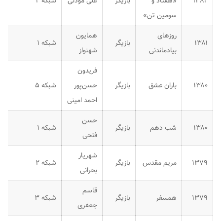
۱۳۸۲
«هفتاد و
بازیگر
علی مؤذنی
شبکه ۲
سومین تن»
روزهای
همایون
۱۳۸۱
بازیگر
شبکه ۱
بیادماندنی
شهنواز
فریدون
۱۳۸۰
باران عشق
بازیگر
حسن‌پور
شبکه ۵
احمد امینی
حسن
۱۳۸۰
شب دهم
بازیگر
شبکه ۱
فتحی
شهریار
۱۳۷۹
مریم مقدس
بازیگر
شبکه ۲
بحرانی
قاسم
۱۳۷۹
همسفر
بازیگر
شبکه ۳
جعفری