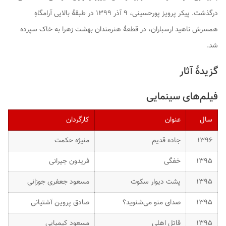
درگذشت. پیکر پرویز پورحسینی، ۹ آذر ۱۳۹۹ در طبقهٔ بالایی آرامگاهِ
همسرش ناهید ارسباران، در قطعهٔ هنرمندان بهشت زهرا به خاک سپرده
شد.
گزیدهٔ آثار
فیلم‌های سینمایی
سال
عنوان
کارگردان
۱۳۹۶
جاده قدیم
منیژه حکمت
۱۳۹۵
خفگی
فریدون جیرانی
۱۳۹۵
پشت دیوار سکوت
مسعود جعفری جوزانی
۱۳۹۵
صدای منو می‌شنوید؟
صادق پروین آشتیانی
۱۳۹۵
قاتل اهلی
مسعود کیمیایی