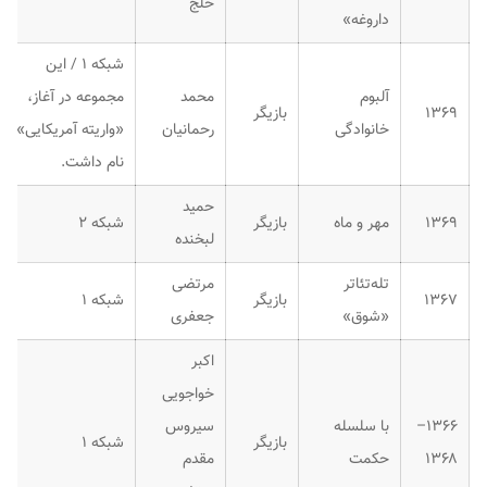
خلج
داروغه»
شبکه ۱ / این
آلبوم
محمد
مجموعه در آغاز،
۱۳۶۹
بازیگر
خانوادگی
رحمانیان
«واریته آمریکایی»
نام داشت.
حمید
۱۳۶۹
مهر و ماه
بازیگر
شبکه ۲
لبخنده
تله‌تئاتر
مرتضی
۱۳۶۷
بازیگر
شبکه ۱
«شوق»
جعفری
اکبر
خواجویی
۱۳۶۶–
با سلسله
سیروس
بازیگر
شبکه ۱
۱۳۶۸
حکمت
مقدم