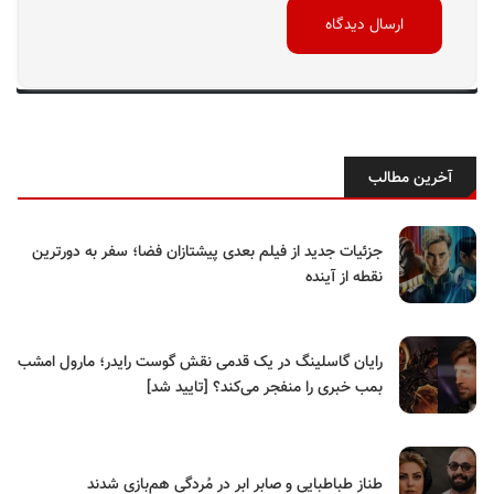
آخرین مطالب
جزئیات جدید از فیلم بعدی پیشتازان فضا؛ سفر به دورترین
نقطه از آینده
رایان گاسلینگ در یک قدمی نقش گوست رایدر؛ مارول امشب
بمب خبری را منفجر می‌کند؟ [تایید شد]
طناز طباطبایی و صابر ابر در مُردگی هم‌بازی شدند