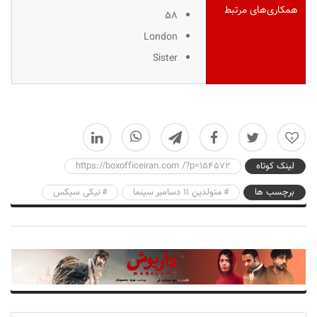
همکاری‌های مرتبط
۵۸
London
Sister
0
لینک کوتاه
https://boxofficeiran.com /?p=154572
برچسب ها
متولدین ۱۱ دسامبر سینما
نیکی سیکس