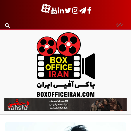
ب
ا
ک
س
آ