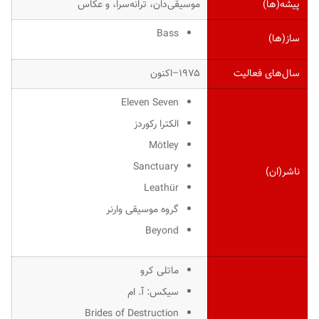
پیشه(ها)
موسیقی‌دان، ترانه‌سرا، و عکاس
Bass
ساز(ها)
سال‌های فعالیت
۱۹۷۵–اکنون
Eleven Seven
الکترا رکوردز
Mötley
Sanctuary
ناشر(ان)
Leathür
گروه موسیقی وارنر
Beyond
ماتلی کرو
سیکس: آ. ام
Brides of Destruction