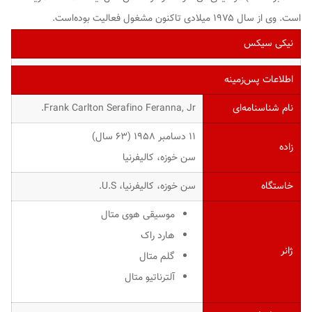
است. وی از سال ۱۹۷۵ میلادی تاکنون مشغول فعالیت بوده‌است.
نیکی سیکس
اطلاعات پس‌زمینه
نام شناسنامه‌ای
Frank Carlton Serafino Feranna, Jr.
۱۱ دسامبر ۱۹۵۸ ‏(۶۳ سال)
زاده
سن خوزه، کالیفرنیا
خاستگاه
سن خوزه، کالیفرنیا، U.S.
موسیقی هوی متال
هارد راک
ژانر
گلم متال
آلترناتیو متال