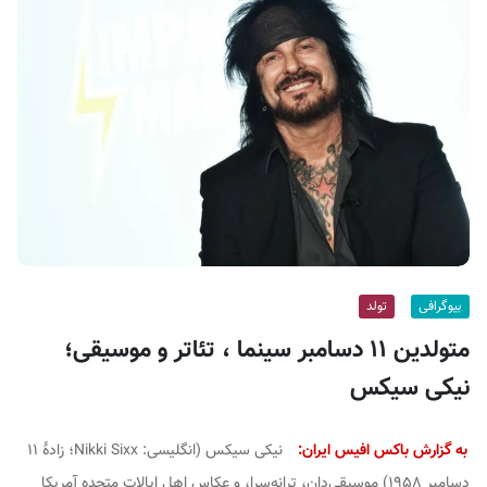
ف
ی
س
ا
ی
ر
ا
ن
بیوگرافی
تولد
متولدین ۱۱ دسامبر سینما ، تئاتر و موسیقی؛
نیکی سیکس
به گزارش باکس افیس ایران:
نیکی سیکس (انگلیسی: Nikki Sixx؛ زادهٔ ۱۱
دسامبر ۱۹۵۸) موسیقی‌دان، ترانه‌سرا، و عکاس اهل ایالات متحده آمریکا