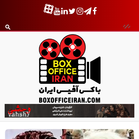
ب
ا
ک
س
آ