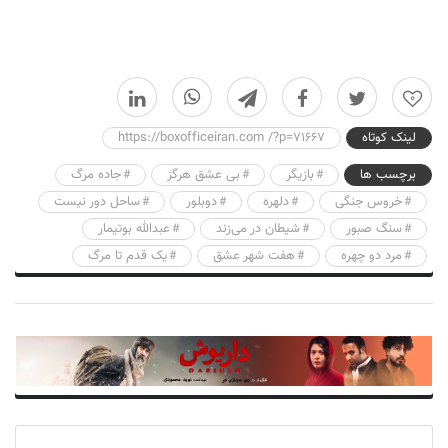
0
لینک کوتاه
https://boxofficeiran.com /?p=71667
برچسب ها
بازیگر
بی عشق هرگز
جاده مرگ
خروس جنگی
دلهره
دوبلور
ساحل دور نیست
سنگ صبور
شیطان در می‌زند
عبدالله بوتیمار
مرد دو چهره
هفت شهر عشق
یک قدم تا مرگ