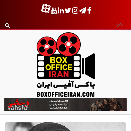
ب
ا
ک
س
آ