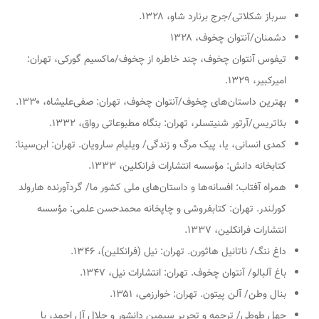
سرباز شکلاتی
/جرج برنارد شاو، ۱۳۲۸.
دشمنان
/آنتوان چخوف، ۱۳۲۸
تیفوس آنتوان چخوف، چند خاطره از چخوف
/ماکسیم گورکی، تهران:
امیرکبیر، ۱۳۲۹.
بهترین داستان‌های چخوف‌
/آنتوان چخوف، تهران: صفی‌علیشاه، ۱۳۳۰.
بئاتریس
/آرتور شنیتسلر، تهران: بنگاه مطبوعاتی رواق، ۱۳۳۲.
ک‍م‍دی ان‍س‍ان‍ی، ی‍ا، پ‍ی‍ک م‍رگ و زن‍دگ‍ی‌/ ویلیام سارویان. ت‍ه‍ران: ابن‌سینا:
کتابخانه دانش: مؤسسه انتشارات فرانکلین‏‫، ۱۳۳۳‬. ‬
ه‍م‍راه آف‍ت‍اب: اف‍س‍ان‍ه‌ه‍ا و داس‍ت‍ان‌های م‍ل‍ی ک‍ش‍ور م‍ا
/ گ‍ردآورن‍ده ه‍ارول‍د
ک‍ورل‍ن‍در. ت‍ه‍ران: کتابفروشی و چاپخانه محمدحسن علمی: مؤسسه
انتشارات فرانکلین‏‫، ۱۳۳۷. ‬
داغ ننگ
/ ناتانیل هاثورن. تهران: ن‍ی‍ل (ف‍ران‍ک‍ل‍ی‍ن)، ۱۳۴۶.
باغ آلبالو
/ آنتوان چخوف. تهران: انتشارات نیل، ۱۳۴۷.
بنال وطن
/ آلن پیتون. تهران: خوارزمی، ۱۳۵۱.
چهل طوطی
/ ترجمه و تحریر سیمین دانشور و جلال آل احمد، با