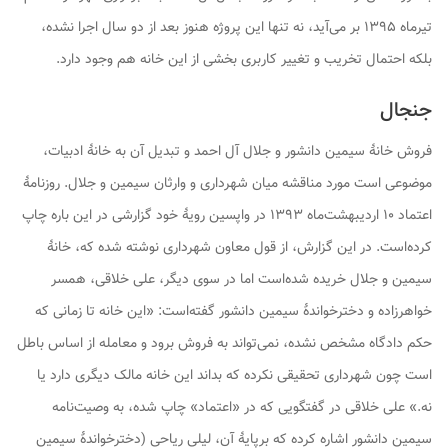
تیرماه ۱۳۹۵ بر می‌آید، نه تنها این پروژه هنوز بعد از دو سال اجرا نشده،
بلکه احتمال تخریب و تغییر کاربری بخشی از این خانه هم وجود دارد.
جنجال
فروش خانهٔ سیمین دانشور و جلال آل احمد و تبدیل آن به خانهٔ ادبیات،
موضوعی است مورد مناقشه میان شهرداری و وارثان سیمین و جلال. روزنامهٔ
اعتماد ۱۰ اردیبهشت‌ماه ۱۳۹۳ در واپسین رویهٔ خود گزارشی در این باره چاپ
کرده‌است. در این گزارش، از قول معاون شهرداری نوشته شده که، خانهٔ
سیمین و جلال خریده شده‌است اما در سوی دیگر، علی خلاقی، همسر
خواهرزاده و دخترخواندهٔ سیمین دانشور گفته‌است: «این خانه تا زمانی که
حکم دادگاه مشخص نشده، نمی‌تواند به فروش برود و معامله از اساس باطل
است چون شهرداری تحقیقی نکرده که بداند این خانه مالک دیگری دارد یا
نه.» علی خلاقی در گفتگویی که در «اعتماد» چاپ شده، به وصیت‌نامه
سیمین دانشور اشاره کرده که برپایهٔ آن، لیلی ریاحی (دخترخواندهٔ سیمین