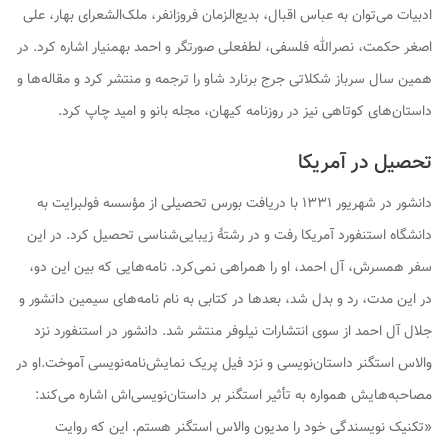
ادبیات می‌توان به عباس اقبال، بدیع‌الزمان فروزانفر، ملک‌الشعرای بهار، علی
اصغر حکمت، نصرالله فلسفی، لطفعلی صورتگر و احمد بهمنیار اشاره کرد. در
همین سال
سرباز شکلاتی
جرج برنارد شاو را ترجمه و منتشر کرد و مقاله‌ها و
داستان‌های کوتاهی نیز در
روزنامه کیهان
،
مجله بانو
و
امید
چاپ کرد.
تحصیل در آمریکا
دانشور در شهریور ۱۳۳۱ با دریافت بورس تحصیلی از مؤسسه فولبرایت به
دانشگاه استنفورد آمریکا رفت و در رشتهٔ زیبایی‌شناسی تحصیل کرد. در این
سفر همسرش، آل احمد، او را همراهی نمی‌کرد. نامه‌هایی که بین این دو،
در این مدت، رد و بدل شد، بعدها در کتابی به نام
نامه‌های سیمین دانشور و
جلال آل احمد
از سوی انتشارات نیلوفر منتشر شد. دانشور در استنفورد نزد
والاس استگنر داستان‌نویسی و نزد فیل پریک نمایش‌نامه‌نویسی آموخت.او در
مصاحبه‌هایش همواره به تأثیر استگنر بر داستان‌نویسی‌اش اشاره می‌کند:
«تکنیک نویسندگی خود را مدیون والاس استگنر هستم. این که روایت