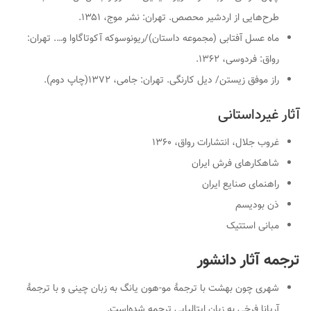
طرح‌هایی از اردشیر محصص. ت‍ه‍ران: نشر موج‏‫، ۱۳۵۱.
ماه عسل آفتابی
(مجموعه داستان)/ریونوسوکه آکوتاگاوا و…. ت‍ه‍ران:
رواق: فردوسی‏‫، ۱۳۶۲.
راز م‍وف‍ق زی‍س‍ت‍ن
‌/ دی‍ل ک‍ارن‍گ‍ی. ت‍ه‍ران: ج‍ام‍ی، ۱۳۷۲(چاپ دوم).
آثار غیرداستانی
غروب جلال
، انتشارات رواق، ۱۳۶۰
شاهکارهای فرش ایران
راهنمای صنایع ایران
ذن بودیسم
مبانی استتیک
ترجمه آثار دانشور
شهری چون بهشت
با ترجمهٔ مو-هون یانگ به زبان چینی و با ترجمهٔ
آریانا فرخی به زبان ایتالیایی ترجمه شده‌است.