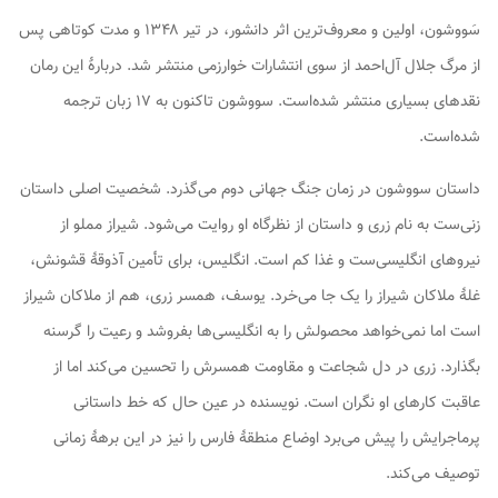
سَووشون
، اولین و معروف‌ترین اثر دانشور، در تیر ۱۳۴۸ و مدت کوتاهی پس
از مرگ جلال آل‌احمد از سوی انتشارات خوارزمی منتشر شد. دربارهٔ این رمان
نقدهای بسیاری منتشر شده‌است.
سووشون
تاکنون به ۱۷ زبان ترجمه
شده‌است.
داستان سووشون در زمان جنگ جهانی دوم می‌گذرد. شخصیت اصلی داستان
زنی‌ست به نام زری و داستان از نظرگاه او روایت می‌شود. شیراز مملو از
نیروهای انگلیسی‌ست و غذا کم است. انگلیس، برای تأمین آذوقهٔ قشونش،
غلهٔ ملاکان شیراز را یک جا می‌خرد. یوسف، همسر زری، هم از ملاکان شیراز
است اما نمی‌خواهد محصولش را به انگلیسی‌ها بفروشد و رعیت را گرسنه
بگذارد. زری در دل شجاعت و مقاومت همسرش را تحسین می‌کند اما از
عاقبت کارهای او نگران است. نویسنده در عین حال که خط داستانی
پرماجرایش را پیش می‌برد اوضاع منطقهٔ فارس را نیز در این برههٔ زمانی
توصیف می‌کند.