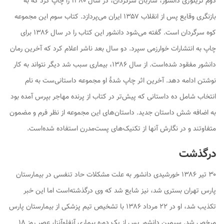
دوم تریلوژی دانشور،
ساربان سرگردان
، در سال ۱۳۸۰ را چاپ کرد که به
بازنگری وقایع پس از انقلاب ۱۳۵۷ ایران می‌پردازد. کتاب سوم این مجموعه
کوه سرگردان
است. گفته می‌شود دانشور این کتاب را در سال ۱۳۸۶ برای
چاپ به انتشارات خوارزمی سپرد. دو سال بعد ناشر اعلام کرد که آخرین رمان
دانشور مفقود شده‌است. از سال ۱۳۸۶، بیماری سبب شد دیگر نتواند به کار
نوشتن ادامه دهد. آخرین اثر چاپ شدهٔ او مجموعه داستانی‌ست به نام
انتخاب
شامل ده داستانی که پیش‌تر در کتاب
از پرنده مهاجر بپرس
آمده بود
به اضافه شش داستان جدید. داستان‌های این مجموعه از نظر فرم و مضمون
متفاوتند و در نگارش آنها از تکنیک‌های پست‌مدرن استفاده شده‌است.
درگذشت
۳۰ تیر ۱۳۸۶ خورشیدی دانشور به علت مشکلات حاد تنفسی در بیمارستان
پارس تهران بستری شد، نیز شایع شد که وی درگذشته‌است اما این خبر
تکذیب شد، او در ۲۲ مرداد ۱۳۸۶ با تشخیص تیم پزشکی از بیمارستان پارس
مرخص شد. سیمین دانشور پس از یک دوره بیماری آنفلوآنزا، عصر روز ۱۸