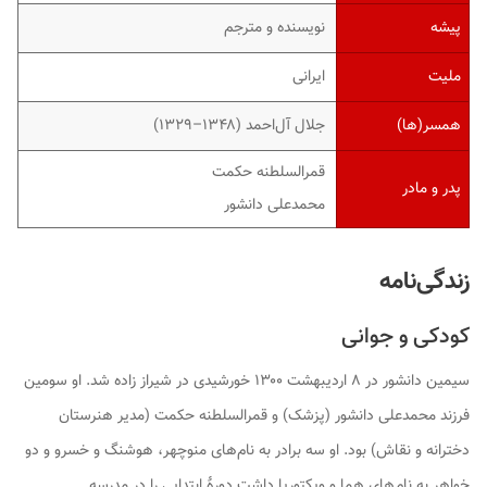
پیشه
نویسنده و مترجم
ملیت
ایرانی
همسر(ها)
جلال آل‌احمد (۱۳۴۸–۱۳۲۹)
قمرالسلطنه حکمت
پدر و مادر
محمدعلی دانشور
زندگی‌نامه
کودکی و جوانی
سیمین دانشور در ۸ اردیبهشت ۱۳۰۰ خورشیدی در شیراز زاده شد. او سومین
فرزند محمدعلی دانشور (پزشک) و قمرالسلطنه حکمت (مدیر هنرستان
دخترانه و نقاش) بود. او سه برادر به نام‌های منوچهر، هوشنگ و خسرو و دو
خواهر به نام‌های هما و ویکتوریا داشت.دورهٔ ابتدایی را در مدرسه