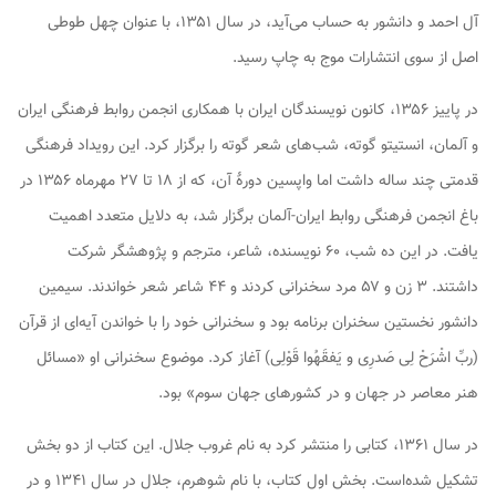
آل احمد و دانشور به حساب می‌آید، در سال ۱۳۵۱، با عنوان
چهل طوطی
اصل
از سوی انتشارات موج به چاپ رسید.
در پاییز ۱۳۵۶، کانون نویسندگان ایران با همکاری انجمن روابط فرهنگی ایران
و آلمان، انستیتو گوته، شب‌های شعر گوته را برگزار کرد. این رویداد فرهنگی
قدمتی چند ساله داشت اما واپسین دورهٔ آن، که از ۱۸ تا ۲۷ مهرماه ۱۳۵۶ در
باغ انجمن فرهنگی روابط ایران-آلمان برگزار شد، به دلایل متعدد اهمیت
یافت. در این ده شب، ۶۰ نویسنده، شاعر، مترجم و پژوهشگر شرکت
داشتند. ۳ زن و ۵۷ مرد سخنرانی کردند و ۴۴ شاعر شعر خواندند. سیمین
دانشور نخستین سخنران برنامه بود و سخنرانی خود را با خواندن آیه‌ای از قرآن
(ربِّ اشْرَحْ لِی صَدرِی و یَفقَهُوا قَوْلِی) آغاز کرد. موضوع سخنرانی او «مسائل
هنر معاصر در جهان و در کشورهای جهان سوم» بود.
در سال ۱۳۶۱، کتابی را منتشر کرد به نام
غروب جلال
. این کتاب از دو بخش
تشکیل شده‌است. بخش اول کتاب، با نام
شوهرم، جلال
در سال ۱۳۴۱ و در