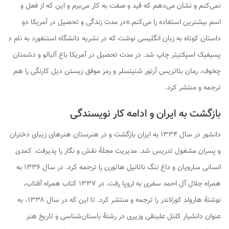
نمی‌کنم و نشان می‌دهم که قید و صفت به کار می‌برم و این که از فعل و
اسم بیشترین استفاده را می‌کنم.»در مدت زندگی و تحصیل در آمریکا دو
داستان کوتاه به زبان انگلیسی نوشت که در نشریه دانشگاه استنفورد به نام
د
پسیفیک اسپکتیتر
چاپ شد. در مدت تحصیل در آمریکا
باغ آلبالو
و
دشمنان
چخوف، رمان
بئاتریس
آرتور شنیتسلر و
رمز موفق زیستن
دیل کارنگی را هم
ترجمه و منتشر کرد.
بازگشت به ایران و ادامه کار نویسندگی
دانشور در سال ۱۳۳۴ به ایران بازگشت و در هنرستان هنرهای زیبای دختران
و پسران مشغول تدریس شد. مدیریت مجلهٔ
نقش و نگار
را پذیرفت.
کمدی
انسانی
سارویان و
داغ ننگ
ناتانیل هاتورن را ترجمه کرد. در سال ۱۳۳۶ به
همراه جلال آل احمد سفری به اروپا رفت. در ۱۳۳۷ کتاب
همراه آفتاب
،
نوشتهٔ هارولد کورلاندر را ترجمه و منتشر کرد. تا این که در سال ۱۳۳۸، به
عنوان دانشیار کلنل علینقی وزیری در رشتهٔ باستان‌شناسی و تاریخ هنر