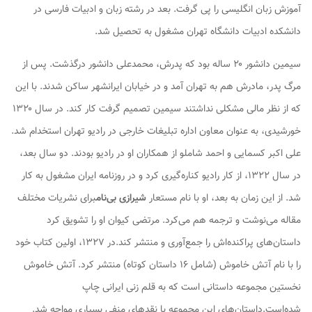
آموزش زبان انگلیسی را پی گرفت. بعد در رشته زبان و ادبیات فارسی در
دانشکده ادبیات دانشگاه تهران مشغول به تحصیل شد.
سیمین دانشور ۲۰ ساله بود که پدرش، محمدعلی دانشور درگذشت. پس از
مرگ پدر، مادرش هم به تهران آمد و در خیابان ایرانشهر ساکن شدند. با این
که از نظر مالی مشکلی نداشتند سیمین تصمیم گرفت کار کند. در سال ۱۳۲۰
خورشیدی، به عنوان معاون اداره تبلیغات خارجی در رادیو تهران استخدام شد.
علی اکبر کسمایی و احمد شاملو از همکاران او در رادیو بودند. دو سال بعد،
در سال ۱۳۲۲، از کار رادیو کناره‌گیری کرد و در روزنامه ایران مشغول به کار
شد. از این زمان به بعد، او با نام مستعار
شیرازی بی‌نام
برای نشریات مختلف
مقاله می‌نوشت و ترجمه هم می‌کرد. مرتضی کیوان او را تشویق کرد
داستان‌های پراکنده‌اش را جمع‌آوری و منتشر کند.در ۱۳۲۷، اولین کتاب خود
را با نام
آتش خاموش
(شامل ۱۶ داستان کوتاه) منتشر کرد.
آتش خاموش
نخستین مجموعه داستانی است که به قلم زنی ایرانی چاپ
شده‌است.داستان‌های این مجموعه با نقدهای منفی بسیاری مواجه شد.