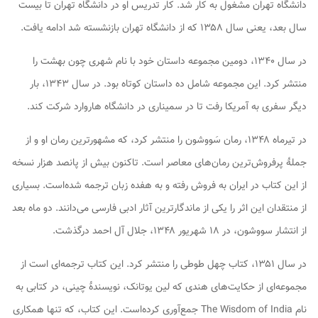
دانشگاه تهران مشغول به کار شد. کار تدریس او در دانشگاه تهران تا بیست
سال بعد، یعنی سال ۱۳۵۸ که از دانشگاه تهران بازنشسته شد ادامه یافت.
در سال ۱۳۴۰، دومین مجموعه داستان خود با نام
شهری چون بهشت
را
منتشر کرد. این مجموعه شامل ده داستان کوتاه بود. در سال ۱۳۴۳، بار
دیگر سفری به آمریکا رفت تا در سمیناری در دانشگاه هاروارد شرکت کند.
در تیرماه ۱۳۴۸، رمان سَووشون را منتشر کرد، که مشهورترین رمان او و از
جملهٔ پرفروش‌ترین رمان‌های معاصر است. تاکنون بیش از پانصد هزار نسخه
از این کتاب در ایران به فروش رفته و به هفده زبان ترجمه شده‌است. بسیاری
از منتقدان این اثر را یکی از ماندگارترین آثار ادبی فارسی می‌دانند. دو ماه بعد
از انتشار
سووشون
، در ۱۸ شهریور ۱۳۴۸، جلال آل احمد درگذشت.
در سال ۱۳۵۱، کتاب
چهل طوطی
را منتشر کرد. این کتاب ترجمه‌ای است از
مجموعه‌ای از حکایت‌های هندی که لین یوتانک، نویسندهٔ چینی، در کتابی به
نام
The Wisdom of India
جمع‌آوری کرده‌است. این کتاب، که تنها همکاری