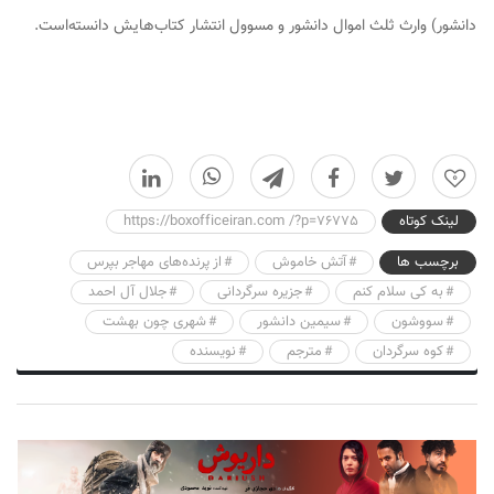
دانشور) وارث ثلث اموال دانشور و مسوول انتشار کتاب‌هایش دانسته‌است.
0
لینک کوتاه
https://boxofficeiran.com /?p=76775
برچسب ها
آتش خاموش
از پرنده‌های مهاجر بپرس
به کی سلام کنم
جزیره سرگردانی
جلال آل احمد
سووشون
سیمین دانشور
شهری چون بهشت
کوه سرگردان
مترجم
نویسنده