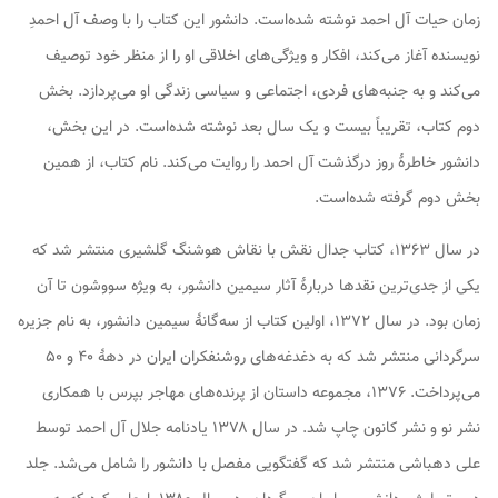
زمان حیات آل احمد نوشته شده‌است. دانشور این کتاب را با وصف آل احمدِ
نویسنده آغاز می‌کند، افکار و ویژگی‌های اخلاقی او را از منظر خود توصیف
می‌کند و به جنبه‌های فردی، اجتماعی و سیاسی زندگی او می‌پردازد. بخش
دوم کتاب، تقریباً بیست و یک سال بعد نوشته شده‌است. در این بخش،
دانشور خاطرهٔ روز درگذشت آل احمد را روایت می‌کند. نام کتاب، از همین
بخش دوم گرفته شده‌است.
در سال ۱۳۶۳، کتاب
جدال نقش با نقاش
هوشنگ گلشیری منتشر شد که
یکی از جدی‌ترین نقدها دربارهٔ آثار سیمین دانشور، به ویژه
سووشون
تا آن
زمان بود. در سال ۱۳۷۲، اولین کتاب از سه‌گانهٔ سیمین دانشور، به نام
جزیره
سرگردانی
منتشر شد که به دغدغه‌های روشنفکران ایران در دههٔ ۴۰ و ۵۰
می‌پرداخت. ۱۳۷۶، مجموعه داستان
از پرنده‌های مهاجر بپرس
با همکاری
نشر نو و نشر کانون چاپ شد. در سال ۱۳۷۸
یادنامه جلال آل احمد
توسط
علی دهباشی منتشر شد که گفتگویی مفصل با دانشور را شامل می‌شد. جلد