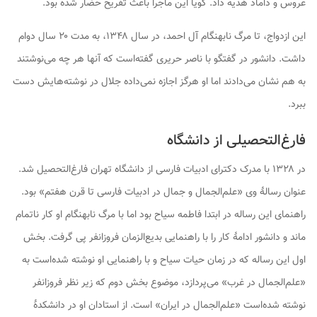
عروس و داماد هدیه داد. گویا این ماجرا باعث تفریح حضار شده بود.
این ازدواج، تا مرگ نابهنگام آل احمد، در سال ۱۳۴۸، به مدت ۲۰ سال دوام
داشت. دانشور در گفتگو با ناصر حریری گفته‌است که آنها هر چه می‌نوشتند
به هم نشان می‌دادند اما او هرگز اجازه نمی‌داده جلال در نوشته‌هایش دست
ببرد.
فارغ‌التحصیلی از دانشگاه
در ۱۳۲۸ با مدرک دکترای ادبیات فارسی از دانشگاه تهران فارغ‌التحصیل شد.
عنوان رسالهٔ وی «علم‌الجمال و جمال در ادبیات فارسی تا قرن هفتم» بود.
راهنمای این رساله در ابتدا فاطمه سیاح بود اما با مرگ نابهنگام او کار ناتمام
ماند و دانشور ادامهٔ کار را با راهنمایی بدیع‌الزمان فروزانفر پی گرفت. بخش
اول این رساله که در زمان حیات سیاح و با راهنمایی او نوشته شده‌است به
«علم‌الجمال در غرب» می‌پردازد، موضوع بخش دوم که زیر نظر فروزانفر
نوشته شده‌است «علم‌الجمال در ایران» است. از استادان او در دانشکدهٔ