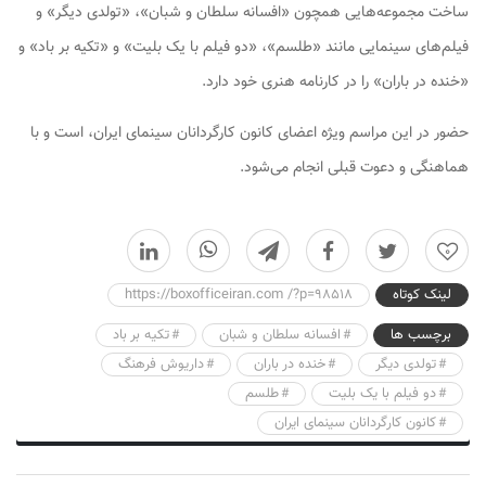
ساخت مجموعه‌هایی همچون «افسانه سلطان و شبان»، «تولدی دیگر» و
فیلم‌های سینمایی مانند «طلسم»، «دو فیلم با یک بلیت» و «تکیه بر باد» و
«خنده در باران» را در کارنامه هنری خود دارد.
حضور در این مراسم ویژه اعضای کانون کارگردانان سینمای ایران، است و با
هماهنگی و دعوت قبلی انجام می‌شود.
0
لینک کوتاه
https://boxofficeiran.com /?p=98518
برچسب ها
افسانه سلطان و شبان
تکیه بر باد
تولدی دیگر
خنده در باران
داریوش فرهنگ
دو فیلم با یک بلیت
طلسم
کانون کارگردانان سینمای ایران