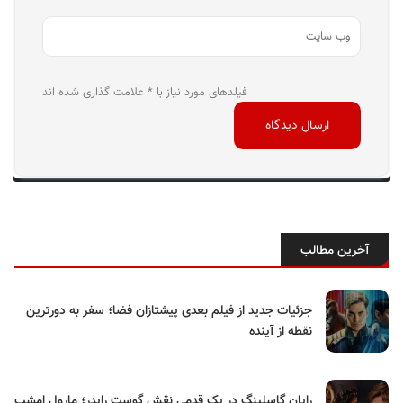
فیلدهای مورد نیاز با * علامت گذاری شده اند
آخرین مطالب
جزئیات جدید از فیلم بعدی پیشتازان فضا؛ سفر به دورترین
نقطه از آینده
رایان گاسلینگ در یک قدمی نقش گوست رایدر؛ مارول امشب