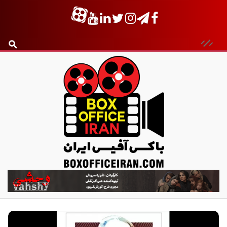
ب
ا
ک
س
آ