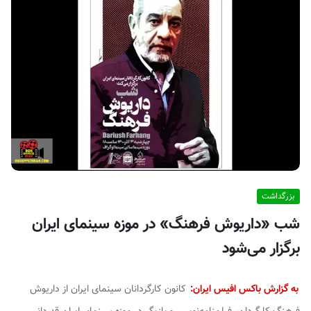
ف
ی
س
ا
ی
ر
ا
ن
بزرگداشت
شب «داریوش فرهنگ» در موزه سینمای ایران
برگزار می‌شود
به گزارش باکس افیس ایران:
کانون کارگردانان سینمای ایران از داریوش