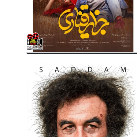
سینمای ایران
سینمای ایران
بدرقه عنایت بخشی فردا (۲۸ بهمن) از
وداع تلخ با بازیگر بزرگ سینمای 
لار وحدت تا قطعه هنرمندان
عنایت‌ بخشی درگذشت