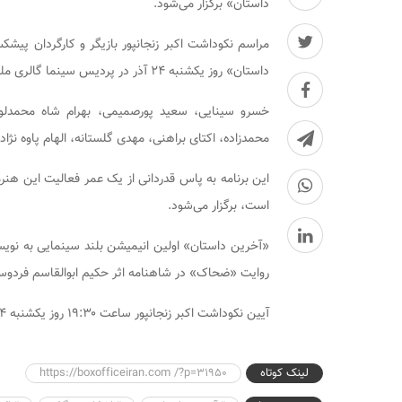
داستان» برگزار می‌شود.
مراسم نکوداشت اکبر زنجانپور بازیگر و کارگردان پیش
داستان» روز یکشنبه ۲۴ آذر در پردیس سینما گالری ملت برگزار می‌شود.
خسرو سینایی، سعید پورصمیمی، بهرام شاه محمدلو
محمدزاده، اکتای براهنی، مهدی گلستانه، الهام پاوه نژ
این برنامه به پاس قدردانی از یک عمر فعالیت این ه
است، برگزار می‌شود.
«آخرین داستان» اولین انیمیشن بلند سینمایی به نویسن
روایت «ضحاک» در شاهنامه اثر حکیم ابوالقاسم فردو
آیین نکوداشت اکبر زنجانپور ساعت ۱۹:۳۰ روز یکشنبه ۲۴ آذر در سالن سه پردیس سینما گالری ملت برگزار می‌شود.
لینک کوتاه
https://boxofficeiran.com /?p=31950