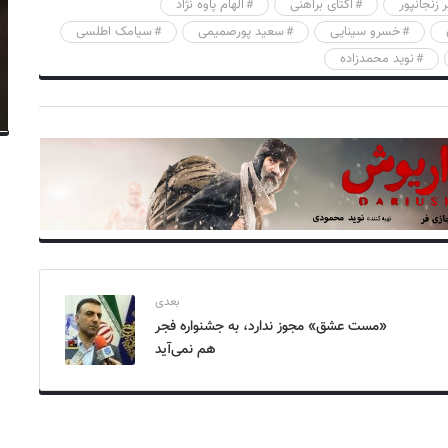
ر زنجانپور
اکتای براهنی
الهام پاوه نژاد
خسرو سینایی
سعید پورصمیمی
سیامک اطلسی
نوید محمدزاده
بعدی
«مست عشق» مجوز ندارد، به جشنواره فجر
هم نمی‌آید