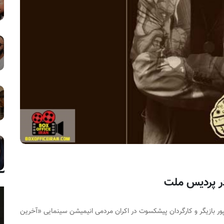
 در پردیس ملت
پور بازیگر و کارگردان پیشکسوت در اکران مردمی انیمیشن سینمایی «آخرین