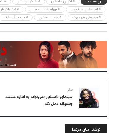
برچسب ها
آخرین داستان
اشکان رهگذر
اکب
انیمیشن سینمایی
بهرام شاه محمدلو
تینا پاکروان
سیاوش طهمورث
عنایت بخشی
مهدی گلستانه
قبلی
سینمای داستانی نمی‌تواند به اندازه مستند
جسورانه عمل کند
نوشته های مرتبط