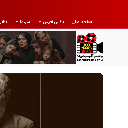
صفحه اصلی
باکس آفیس
سینما
تئاتر
ب
ا
ک
س
آ
ف
ی
س
ا
ی