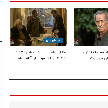
سینمای ایران
 ۳ اسفند سینما ، تئاتر و
وداع سینما با عنایت بخشی؛ «شاه
ش طهمورث
نقش» در فیلیمو اکران آنلاین شد
تا