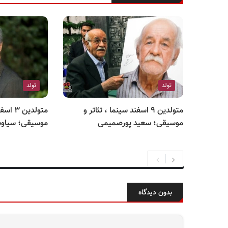
تولد
تولد
متولدین ۹ اسفند سینما ، تئاتر و
متولدین
موسیقی؛ سعید پورصمیمی
موسیقی؛ سیاو
بدون دیدگاه