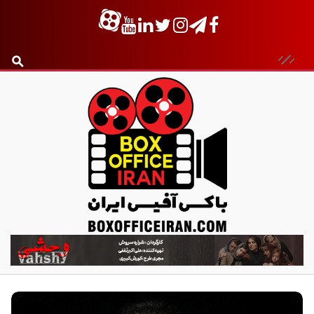
ب
ا
ک
س
آ