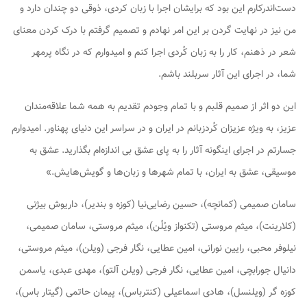
دست‌اندرکارم این بود که برایشان اجرا با زبان کردی، ذوقی دو چندان دارد و
من نیز در نهایت گردن بر این امر نهادم و تصمیم گرفتم با درک کردن معنای
شعر در ذهنم، کار را به زبان کُردی اجرا کنم و امیدوارم که در نگاه پرمهر
شما، در اجرای این آثار سربلند باشم.
این دو اثر از صمیم قلبم و با تمام وجودم تقدیم به همه شما علاقه‌مندان
عزیز، به ویژه عزیزان کُردزبانم در ایران و در سراسر این دنیای پهناور. امیدوارم
جسارتم در اجرای اینگونه آثار را به پای عشق بی اندازه‌ام بگذارید. عشق به
موسیقی، عشق به ایران، با تمام شهرها و زبان‌ها و گویش‌هایش.»
سامان صمیمی (کمانچه)، حسین رضایی‌نیا (کوزه و بندیر)، داریوش بیژنی
(کلارینت)، میثم مروستی (تکنواز ویُلُن)، میثم مروستی، سامان صمیمی،
نیلوفر محبی، رایین نورانی، امین عطایی، نگار فرجی (ویلن)، میثم مروستی،
دانیال جورابچی، امین عطایی، نگار فرجی (ویلن آلتو)، مهدی عبدی، یاسمن
کوزه گر (ویلنسل)، هادی اسماعیلی (کنترباس)، پیمان حاتمی (گیتار باس)،