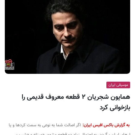
ف
ی
س
ا
ی
ر
ا
ن
موسیقی ایران
همایون شجریان ۲ قطعه معروف قدیمی را
بازخوانی کرد
به گزارش باکس افیس ایران:
اگر اصالت شما به نوعی به سمت کردها و یا
لرهای ایران برگردد، به احتمال زیاد دو قطعه مشهور «مینا» و «شیرین