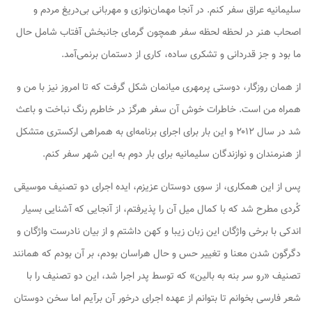
سلیمانیه عراق سفر کنم. در آنجا مهمان‌نوازی و مهربانی بی‌دریغ مردم و
اصحاب هنر در لحظه لحظه سفر همچون گرمای جانبخش آفتاب شامل حال
ما بود و جز قدردانی و تشکری ساده، کاری از دستمان برنمی‌آمد.
از همان روزگار، دوستی پرمهری میانمان شکل گرفت که تا امروز نیز با من و
همراه من است. خاطرات خوش آن سفر هرگز در خاطرم رنگ نباخت و باعث
شد در سال ۲۰۱۲ و این بار برای اجرای برنامه‌ای به همراهی ارکستری متشکل
از هنرمندان و نوازندگان سلیمانیه برای بار دوم به این شهر سفر کنم.
پس از این همکاری، از سوی دوستان عزیزم، ایده اجرای دو تصنیف موسیقی
کُردی مطرح شد که با کمال میل آن را پذیرفتم، از آنجایی که آشنایی بسیار
اندکی با برخی واژگان این زبان زیبا و کهن داشتم و از بیان نادرست واژگان و
دگرگون شدن معنا و تغییر حس و حال هراسان بودم، بر آن بودم که همانند
تصنیف «رو سر بنه به بالین» که توسط پدر اجرا شد، این دو تصنیف را با
شعر فارسی بخوانم تا بتوانم از عهده اجرای درخور آن برآیم اما سخن دوستان