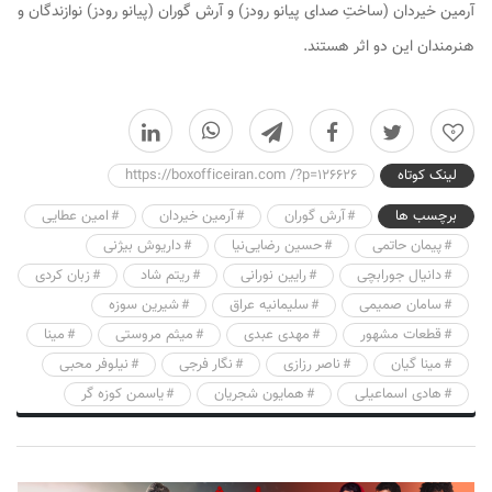
آرمین خیردان (ساختِ صدای پیانو رودز) و آرش گوران (پیانو رودز) نوازندگان و
هنرمندان این دو اثر هستند.
0
لینک کوتاه
https://boxofficeiran.com /?p=126626
برچسب ها
آرش گوران
آرمین خیردان
امین عطایی
پیمان حاتمی
حسین رضایی‌نیا
داریوش بیژنی
دانیال جورابچی
رایین نورانی
ریتم شاد
زبان کردی
سامان صمیمی
سلیمانیه عراق
شیرین سوزه
قطعات مشهور
مهدی عبدی
میثم مروستی
مینا
مینا گیان
ناصر رزازی
نگار فرجی
نیلوفر محبی
هادی اسماعیلی
همایون شجریان
یاسمن کوزه گر