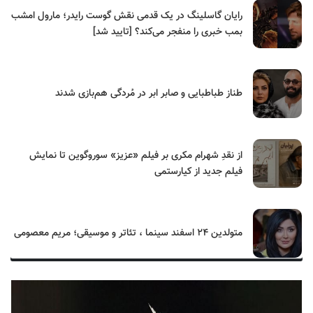
رایان گاسلینگ در یک قدمی نقش گوست رایدر؛ مارول امشب
بمب خبری را منفجر می‌کند؟ [تایید شد]
طناز طباطبایی و صابر ابر در مُردگی هم‌بازی شدند
از نقدِ شهرام مکری بر فیلم «عزیز» سوروگوین تا نمایش
فیلم جدید از کیارستمی
متولدین ۲۴ اسفند سینما ، تئاتر و موسیقی؛ مریم معصومی