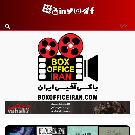
ب
ا
ک
س
آ