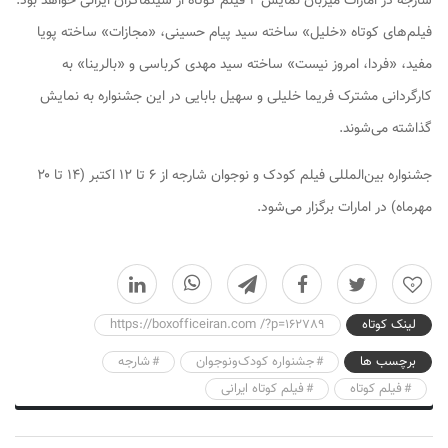
شارجه در امارات میزبان نمایش ۴ فیلم کوتاه از سینماگران ایرانی خواهد بود.
فیلم‌های کوتاه «خلیل» ساخته سید پیام حسینی،‌ «مجازات» ساخته پویا
مفید، «فردا، امروز نیست» ساخته سید مهدی کرباسی و «بالرینا» به
کارگردانی مشترک فریما خلیلی و سهیل بابایی در این جشنواره به نمایش
گذاشته می‌شوند.
جشنواره بین‌المللی فیلم کودک و نوجوان شارجه از ۶ تا ۱۲ اکتبر (۱۴ تا ۲۰
مهرماه) در امارات برگزار می‌شود.
0
لینک کوتاه
https://boxofficeiran.com /?p=162789
برچسب ها
جشنواره کودک‌ونوجوان
شارجه
فیلم کوتاه
فیلم کوتاه ایرانی