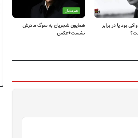
هنرمندان
کی بود یا در برابر
همایون شجریان به سوگ مادرش
تو
شت؟
نشست+عکس
حو
شج