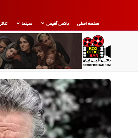
صفحه اصلی
باکس آفیس
سینما
تئاتر
ب
ا
ک
س
آ
ف
ی
س
ا
ی