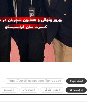
لینک کوتاه
https://boxofficeiran.com /?p=155559
برچسب ها
بهروز وثوقی
شجریان
کنسرت