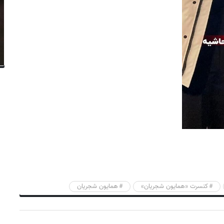
کنسرت «همایون شجریان»
همایون شجریان