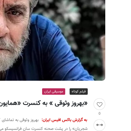
ر
ا
ن
فیلم کوتاه
موسیقی ایران
«بهروز وثوقی » به کنسرت «همای
0
به گزارش باکس افیس ایران:
بهروز وثوقی به تماشای 
شجریان» را در پشت صحنه کنسرت سان فرانسیسکو می ب