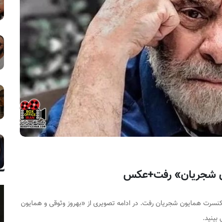
ون شجریان» رفت+عکس
کنسرت همایون شجریان رفت. در ادامه تصویری از «بهروز وثوقی و همایون
ینید.