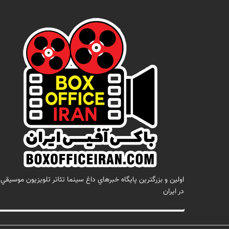
اولين و بزرگترين پايگاه خبرهاي داغ سينما تئاتر تلويزيون موسيقي
در ايران
تماس با ما