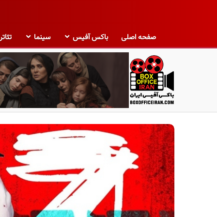
صفحه اصلی
باکس آفیس
سینما
تئاتر
ب
ا
ک
س
آ
ف
ی
س
ا
ی