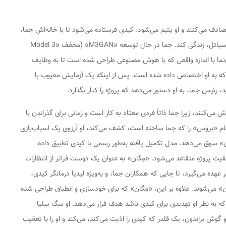
صادف می‌کنند و او یتیم می‌شود. کیدی فرستاده می‌شود تا با خاله‌اش جما،
رباتیک‌ساز یک شرکت اسباب‌بازی‌سازی به نام فانکی در سیاتل، زندگی کند. جما در حال توسعه «M3GAN» (مخفف «Model 3
ربات انسان‌نما با اندازه واقعی که با هوش مصنوعی طراحی شده است تا به وظایف
 که به او اختصاص داده شده است. پس از اینکه یک آزمایش معیوب با
 رئیس جما، به او دستور می‌دهد که پروژه را کنار بگذارد.
ی‌کنند، زیرا جما ذاتاً فردی معتاد به کار است و زمانی برای گذراندن با
ام «بروس» را که جما ساخته است، کشف می‌کند، او آرزوی یک اسباب‌بازی
گان» سوق می‌دهد. مدل تکمیل یافته به‌طور رسمی با کیدی تطبیق داده
یت پروژه متقاعد می‌شود. «مِگان» به عنوان یک دوست فراتر از انتظارات
هده می‌گیرد، تا جایی که همکاران جما، و به‌ویژه لیدیا درمانگر کیدی،
» می‌شوند. علاوه بر این، «مِگان» که برای خودسازی و انطباق طراحی شده
ه به نظر او تهدیدی برای کیدی باشد هدف قرار می‌دهد. او سگ سلیا
 گوش براندون، یک قلدر که کیدی را اذیت می‌کند، می‌کند و او را با تعقیب