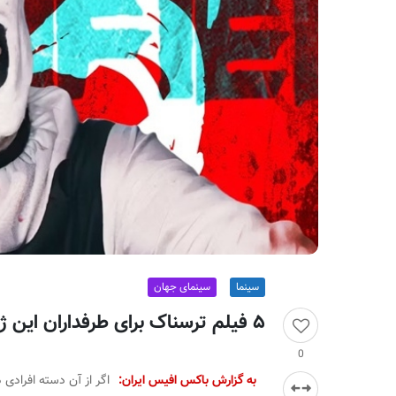
ر
ا
ن
سینما
سینمای جهان
۵ فیلم ترسناک برای طرفداران این ژانر + لینک دانلود و تماشا
0
به گزارش باکس افیس ایران:
اگر از آن دسته افرادی ه