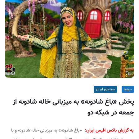
ف
ی
س
ا
ی
ر
ا
ن
سینما
سینمای ایران
پخش «باغ شادونه» به میزبانی خاله شادونه از
جمعه در شبکه دو
به گزارش باکس افیس ایران:
«باغ شادونه» به میزبانی خاله شادونه و با