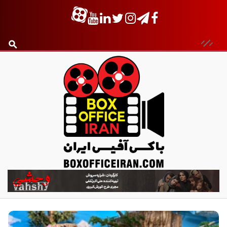
ب
ا
ک
س
آ