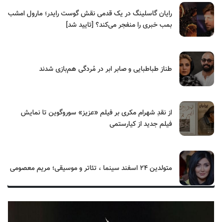
رایان گاسلینگ در یک قدمی نقش گوست رایدر؛ مارول امشب
بمب خبری را منفجر می‌کند؟ [تایید شد]
طناز طباطبایی و صابر ابر در مُردگی هم‌بازی شدند
از نقدِ شهرام مکری بر فیلم «عزیز» سوروگوین تا نمایش
فیلم جدید از کیارستمی
متولدین ۲۴ اسفند سینما ، تئاتر و موسیقی؛ مریم معصومی