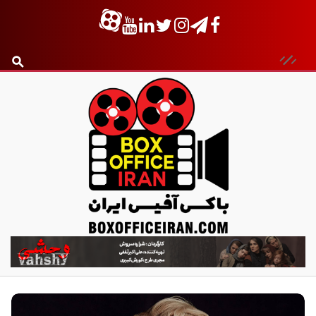
ب
ا
ک
س
آ