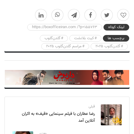
0
لینک کوتاه
https://boxofficeiran.com /?p=155763
برچسب ها
کیت بلانشت
گلدن‌گلوب
گلدن‌گلوب ۲۰۲۵
مراسم گلدن‌گلوب ۲۰۲۵
قبلی
رضا عطاران با فیلم سینمایی «قیف» به اکران
آنلاین آمد
بعدی