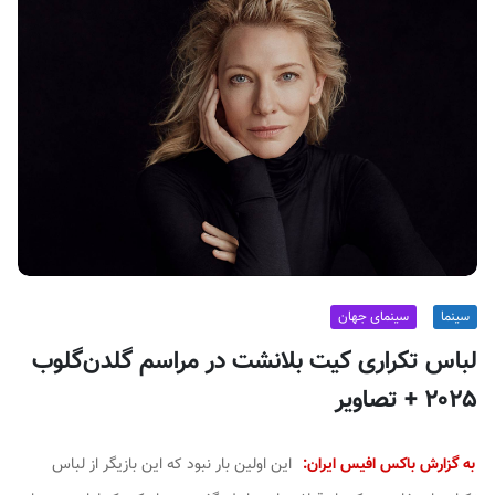
ف
ی
س
ا
ی
ر
ا
ن
سینما
سینمای جهان
لباس تکراری کیت بلانشت در مراسم گلدن‌گلوب
۲۰۲۵ + تصاویر
به گزارش باکس افیس ایران:
این اولین بار نبود که این بازیگر از لباس