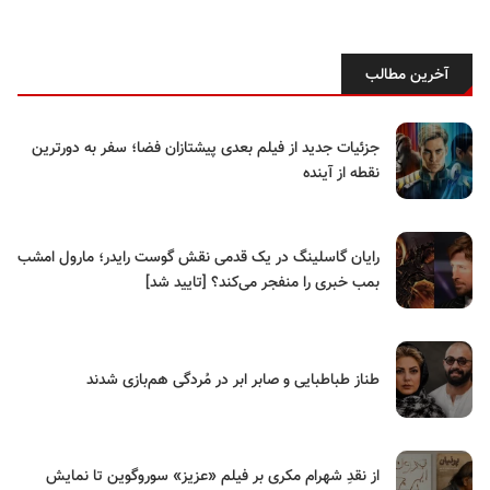
آخرین مطالب
جزئیات جدید از فیلم بعدی پیشتازان فضا؛ سفر به دورترین
نقطه از آینده
رایان گاسلینگ در یک قدمی نقش گوست رایدر؛ مارول امشب
بمب خبری را منفجر می‌کند؟ [تایید شد]
طناز طباطبایی و صابر ابر در مُردگی هم‌بازی شدند
از نقدِ شهرام مکری بر فیلم «عزیز» سوروگوین تا نمایش