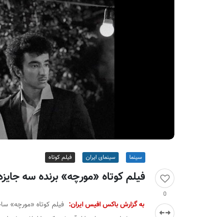
ر
ا
ن
سینما
سینمای ایران
فیلم کوتاه
فیلم کوتاه «مورچه» برنده سه جایز
0
به گزارش باکس افیس ایران:
فیلم کوتاه «مورچه» سا