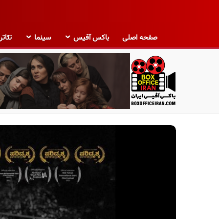
صفحه اصلی
باکس آفیس
سینما
تئاتر
ب
ا
ک
س
آ
ف
ی
س
ا
ی