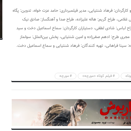
کارگردان: فرهاد شنتیایی، مدیر فیلمبرداری: حامد عزت خواه، تدوین: پگاه
غلامی، طراح گریم: هاله علیزاده، طراح صدا و آهنگساز: صادق نیک
اح لباس: شادی لطفی، دستیاران کارگردان: سماع اسماعیل دخت و سید
ه قلی پور، مجری طرح: ادهم صفرزاده و امین شنتیایی، پخش بین‌الملل: سولماز
ده: سینا فراهانی، تهیه کنندگان: فرهاد شنتیایی و سماع اسماعیل دخت.
تاه
فیلم کوتاه «مورچه»
مورچه