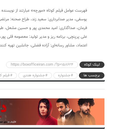
فهرست عوامل فیلم کوتاه «مورچه» عبارتند از نویسنده و 
یوسفی، مدیر صدابرداری: سعید زند، طراح صحنه: مرتضی 
فرمان، صداگذاری: امید محمدی پور و حسین مشعل، طر
علی پرپنچی، ‎برنامه ریز و مدیر تولید: معصوم
اعتماد، مشاور رسانه‌ای: آزاده فضلی، جانشین تهیه کنن
لینک کوتاه
https://boxofficeiran.com /?p=158624
برچسب ها
جشنواره
جشنواره هندی
فیلم کو