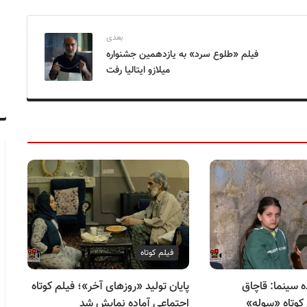
بعدی
فیلم «طلوع سرد» به یازدهمین جشنواره
میلازو ایتالیا رفت
فیلم کوتاه
ه سینما: قاچاق
پایان تولید «روزهای آخر»؛ فیلم کوتاه
جش
 کوتاه «سوله»
اجتماعی آماده نمایش شد
فر