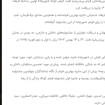
 بین‌المللی فیلم پریدریشیا هند، فیلم کوتاه «مورچه» اولین ساخته فرهاد
بر این اساس، مهدی قربانی جایزه بهترین بازیگر مرد و فرهاد شنتیانی جایزه بهترین فیلمنامه و همچنین صادق نیک‌فرمان‎، امید
 برای فیلم «مورچه» از این جشنواره گرفته‌اند.
نی و دریافت جوایزی از جشنواره‌های داخلی و خارجی، به زودی در بخش
«هنر و تجربه» اکران می‌شود. جشنواره بین‌المللی فیلم پریدریشیا هند، ۱۳ و ۱۴ بهمن ۱۴۰۳ برابر با اول و دوم فوریه ۲۰۲۵ در
یفای نقش در «مورچه» نامزد جوایز شده و با بازی درخشان خود، مورد توجه
م که به شکلی خلاقانه انجام شده، پیش‌تر مورد تحسین منتقدان داخلی و
رچه» پیش از این جایزه بهترین فیلم از نگاه تماشاگران چهلمین جشنواره
 چلکینوفست روسیه و جایزه اول جشنواره فیلم کوتاه زندگی را از رضا
 اسدی، مهراد فتحی، ملیکا خالقی، فاطمه میرزایی، صدرا اصغری، سید
ش دارند.