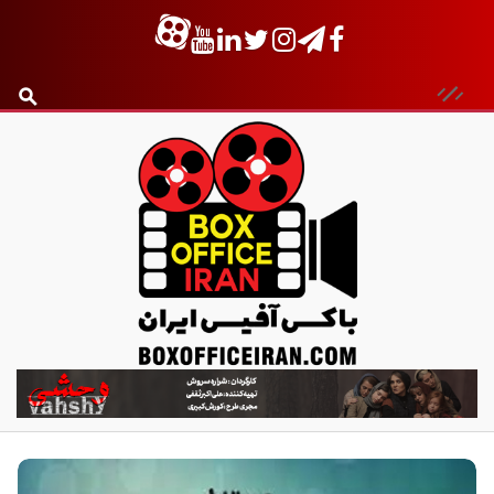
ب
ا
ک
س
آ