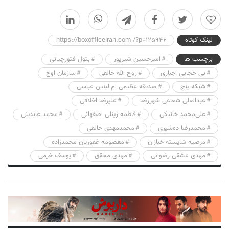
0
لینک کوتاه
https://boxofficeiran.com /?p=125946
برچسب ها
امیرحسین شیرپور
بتول فتورچیانی
بی حجابی اجباری
روح الله خالقی
سازمان اوج
شبکه پنج
صدیقه عظیمی ام‌البنین عباسی
عبدالعلی شعاعی شهررضا
علیرضا اخلاقی
علی‌محمد خانیکی
فاطمه زینلی اصفهانی
محمد عابدینی
محمدرضا ده‌شیری
محمدمهدی خالقی
مرضیه شایسته خبازان
معصومه غفوریان محمدزاده
مهدی عشقی رضوانی
مهدی محقق
یوسف خرمی