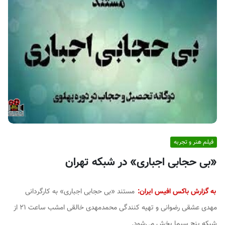
ف
ی
س
ا
ی
ر
ا
ن
فیلم هنر و تجربه
«بی حجابی اجباری» در شبکه تهران
به گزارش باکس افیس ایران:
مستند «بی حجابی اجباری‏» به کارگردانی
مهدی عشقی رضوانی و تهیه کنندگی محمدمهدی خالقی‏‏‏ امشب ساعت ۲۱ از
شبکه پنج سیما پخش می‌شود.