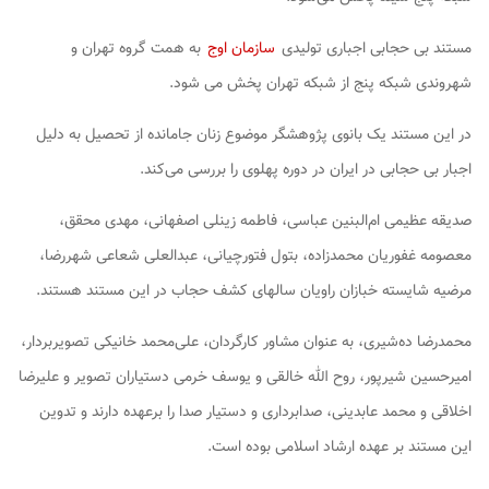
مستند
بی حجابی اجباری‏
تولیدی
سازمان اوج
به همت گروه تهران و
شهروندی شبکه پنج از شبکه تهران پخش می شود.
در این مستند یک بانوی پژوهشگر موضوع زنان جامانده از تحصیل به دلیل
اجبار بی حجابی در ایران در دوره پهلوی را بررسی می‌کند.
صدیقه عظیمی ام‌البنین عباسی، فاطمه زینلی اصفهانی، مهدی محقق،
معصومه غفوریان محمدزاده، بتول فتورچیانی، عبدالعلی شعاعی شهررضا،
مرضیه شایسته خبازان راویان سالهای کشف حجاب در این مستند هستند.
محمدرضا ده‌شیری‏، به عنوان مشاور کارگردان، علی‌محمد خانیکی تصویربردار،
امیرحسین شیرپور، روح الله خالقی و یوسف خرمی دستیاران تصویر و علیرضا
اخلاقی و محمد عابدینی، صدابرداری و دستیار صدا را برعهده دارند و تدوین
این مستند بر عهده ارشاد اسلامی بوده است.