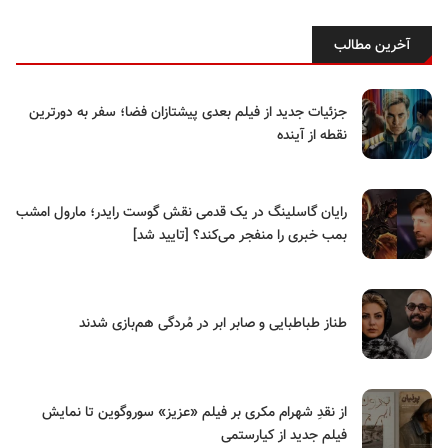
آخرین مطالب
جزئیات جدید از فیلم بعدی پیشتازان فضا؛ سفر به دورترین
نقطه از آینده
رایان گاسلینگ در یک قدمی نقش گوست رایدر؛ مارول امشب
بمب خبری را منفجر می‌کند؟ [تایید شد]
طناز طباطبایی و صابر ابر در مُردگی هم‌بازی شدند
از نقدِ شهرام مکری بر فیلم «عزیز» سوروگوین تا نمایش
فیلم جدید از کیارستمی