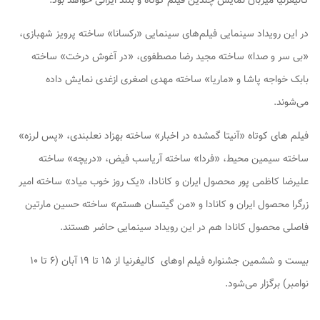
کالیفرنیا میزبان نمایش چندین فیلم کوتاه و بلند ایرانی خواهد بود.
در این رویداد سینمایی فیلم‌های سینمایی «رکسانا» ساخته پرویز شهبازی،
«بی سر و صدا» ساخته مجید رضا مصطفوی، «در آغوش درخت» ساخته
بابک خواجه پاشا و «ماریا» ساخته مهدی اصغری ازغدی نمایش داده
می‌شوند.
فیلم های کوتاه «آنیتا گمشده در اخبار» ساخته بهزاد نعلبندی، «پس لرزه»
ساخته سیمین محیط، «فردا» ساخته آریاسب فیض، «دریچه» ساخته
علیرضا کاظمی پور محصول ایران و کانادا، «یک روز خوب میاد» ساخته امیر
زرگرا محصول ایران و کانادا و «من گیتسان هستم» ساخته حسین مارتین
فاصلی محصول کانادا هم در این رویداد سینمایی حاضر هستند.
بیست و ششمین جشنواره فیلم اوهای کالیفرنیا از ۱۵ تا ۱۹ آبان (۶ تا ۱۰
نوامبر) برگزار می‌شود.