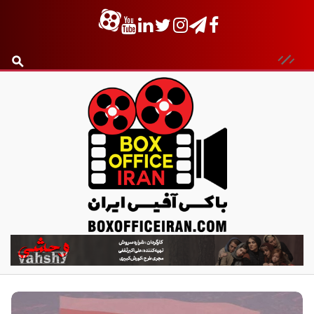
ب
ا
ک
س
آ