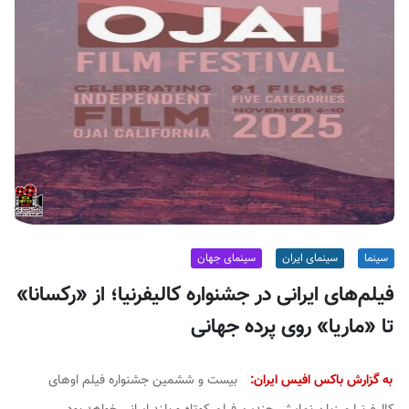
ف
ی
س
ا
ی
ر
ا
ن
سینما
سینمای ایران
سینمای جهان
فیلم‌های ایرانی در جشنواره کالیفرنیا؛ از «رکسانا»
تا «ماریا» روی پرده جهانی
به گزارش باکس افیس ایران:
بیست و ششمین جشنواره فیلم اوهای