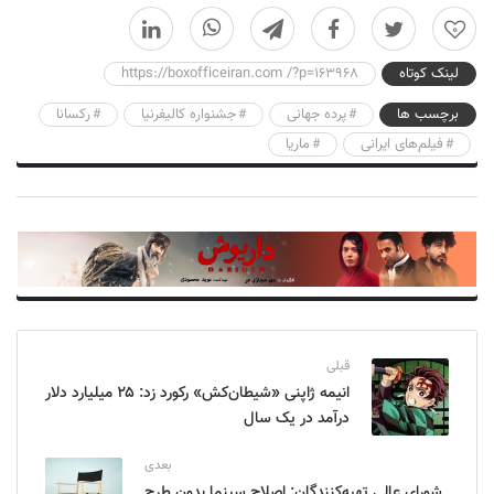
0
لینک کوتاه
https://boxofficeiran.com /?p=163968
برچسب ها
پرده جهانی
جشنواره کالیفرنیا
رکسانا
فیلم‌های ایرانی
ماریا
قبلی
انیمه ژاپنی «شیطان‌کش» رکورد زد: ۲۵ میلیارد دلار
درآمد در یک سال
بعدی
شورای عالی تهیه‌کنندگان: اصلاح سینما بدون طرح