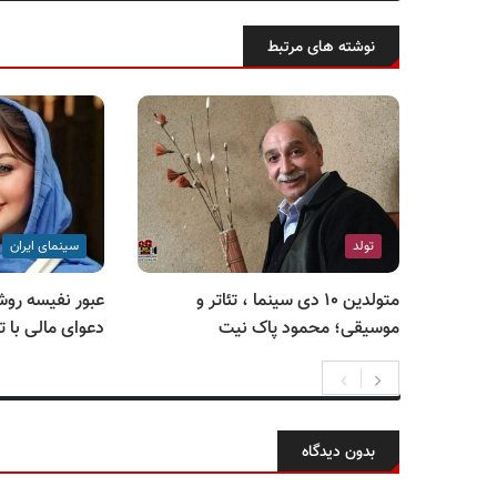
نوشته های مرتبط
تولد
سینمای ایران
متولدین ۱۰ دی سینما ، تئاتر و
عبور نفیسه روش
موسیقی؛ محمود پاک نیت
دعوای مالی با ت
بدون دیدگاه