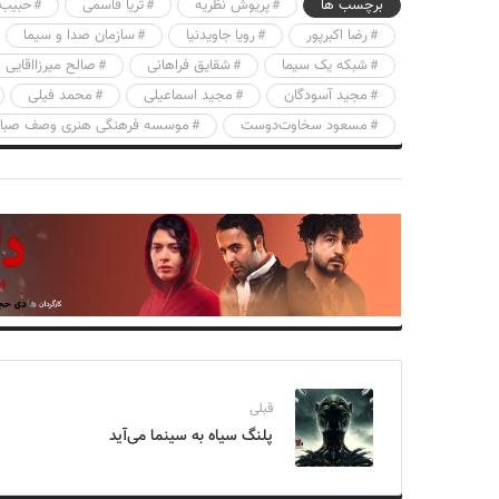
برچسب ها
پریوش نظریه
ثریا قاسمی
حبیب 
رضا اکبرپور
رویا جاویدنیا
سازمان صدا و سیما
شبکه یک سیما
شقایق فراهانی
صالح میرزااقایی
مجید آسودگان
مجید اسماعیلی
محمد فیلی
مسعود سخاوت‌دوست
موسسه فرهنگی هنری وصف صبا
قبلی
پلنگ سیاه به سینما می‌آید