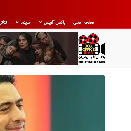
صفحه اصلی
باکس آفیس
سینما
تئاتر
ب
ا
ک
س
آ
ف
ی
س
ا
ی