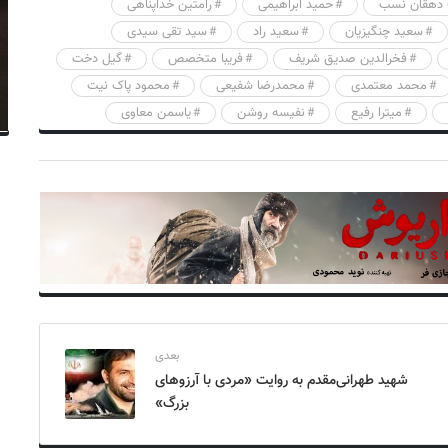
دهقان نسب
حمید ابراهیمی
رامتین خداپناهی
سعید چنگیزیان
سعید راد
سید تقی سیدی
فخرالدین صدیق شریف
فریبا متخصص
گیل دخت
محمد معتمدی
محمدرضا شفیعی
محمود پاک نیت
میترا رفیع
نفیسه روشن
یاسمن معاوی
بعدی
شهید طهرانی‌مقدم به روایت «مردی با آرزوهای
بزرگ»