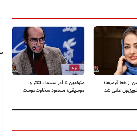
تولد
ن از خط قرمزها؛
متولدین ۵ آذر سینما ، تئاتر و
لویزیون علنی شد
موسیقی؛ مسعود سخاوت‌دوست
مو