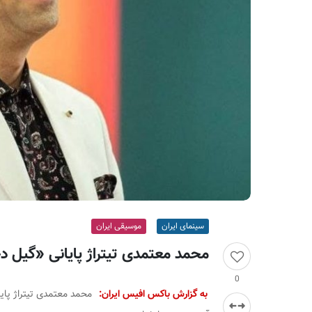
ر
ا
ن
سینمای ایران
موسیقی ایران
محمد معتمدی تیتراژ پایانی «گیل د
0
به گزارش باکس افیس ایران: