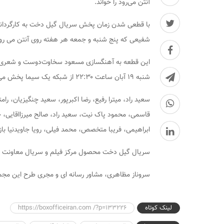
آنتن می‌رود را خواند.
با قطعی شدن زمان پخش سریال
گیل دخت
به کارگردا
شفیعی که پنج شنبه و جمعه هر هفته روی آنتن می رود
این قطعه به آهنگسازی مسعود سخاوت‌دوست و شعری 
شنبه ۱۹ آبان ساعت ۲۲:۳۰ از شبکه یک سیما پخش می‌شود.
سعید راد، میترا رفیع، رضا اکبرپور، سعید چنگیزیان، ر
قاسمی، محمود پاک نیت، سعید راد، صالح میرزااقایی
ابراهیمی، فریبا متخصص، محمد فیلی، رویا جاویدنیا با
سریال
گیل دخت
محصول مرکز فیلم و سریال معاونت ب
سروناز مظاهری، مشاور رسانه ای و مجری طرح این م
لینک کوتاه
https://boxofficeiran.com /?p=133226