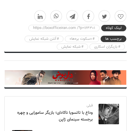
0
لینک کوتاه
https://boxofficeiran.com /?p=164301
برچسب ها
«سکوت بره‌ها»
آنتن شبکه نمایش
بازیگران اسکاری
شبکه نمایش
قبلی
وداع با تاتسویا ناکادای؛ بازیگر سامورایی و چهره
برجسته سینمای ژاپن