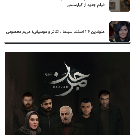
فیلم جدید از کیارستمی
متولدین ۲۴ اسفند سینما ، تئاتر و موسیقی؛ مریم معصومی