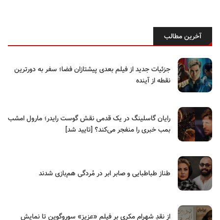
آخرین مطالب
جزئیات جدید از فیلم بعدی پیشتازان فضا؛ سفر به دورترین
نقطه از آینده
رایان گاسلینگ در یک قدمی نقش گوست رایدر؛ مارول امشب
بمب خبری را منفجر می‌کند؟ [تایید شد]
طناز طباطبایی و صابر ابر در مُردگی هم‌بازی شدند
از نقدِ شهرام مکری بر فیلم «عزیز» سوروگوین تا نمایش