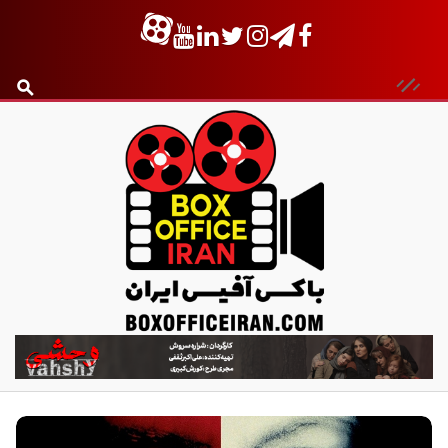
ب
ا
ک
س
آ