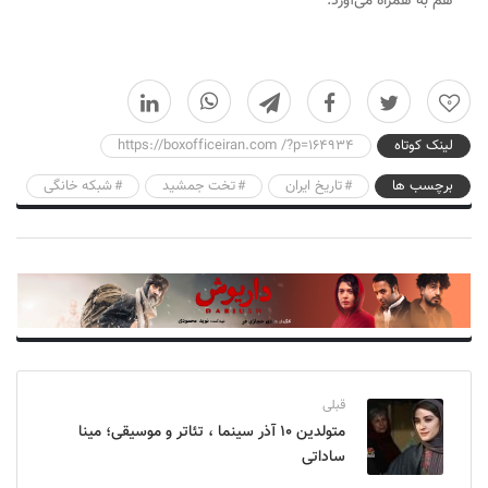
هم به همراه می‌آورد.
0
لینک کوتاه
https://boxofficeiran.com /?p=164934
برچسب ها
تاریخ ایران
تخت جمشید
شبکه خانگی
قبلی
متولدین ۱۰ آذر سینما ، تئاتر و موسیقی؛ مینا
ساداتی