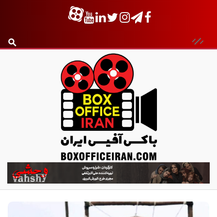
ب
ا
ک
س
آ