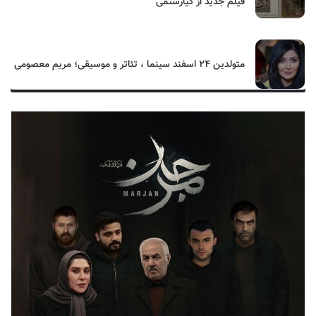
فیلم جدید از کیارستمی
متولدین ۲۴ اسفند سینما ، تئاتر و موسیقی؛ مریم معصومی