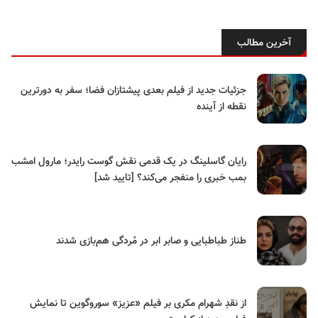
آخرین مطالب
جزئیات جدید از فیلم بعدی پیشتازان فضا؛ سفر به دورترین
نقطه از آینده
رایان گاسلینگ در یک قدمی نقش گوست رایدر؛ مارول امشب
بمب خبری را منفجر می‌کند؟ [تایید شد]
طناز طباطبایی و صابر ابر در مُردگی هم‌بازی شدند
از نقدِ شهرام مکری بر فیلم «عزیز» سوروگوین تا نمایش