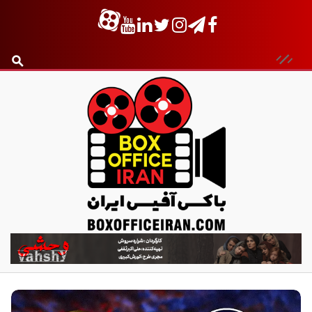
ب
ا
ک
س
آ