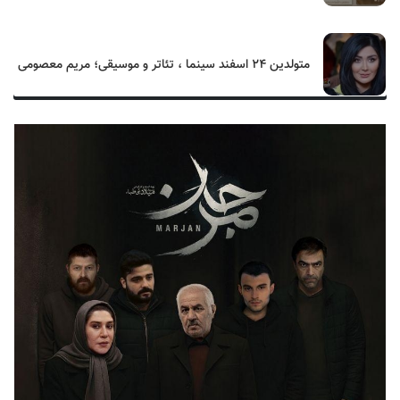
متولدین ۲۴ اسفند سینما ، تئاتر و موسیقی؛ مریم معصومی