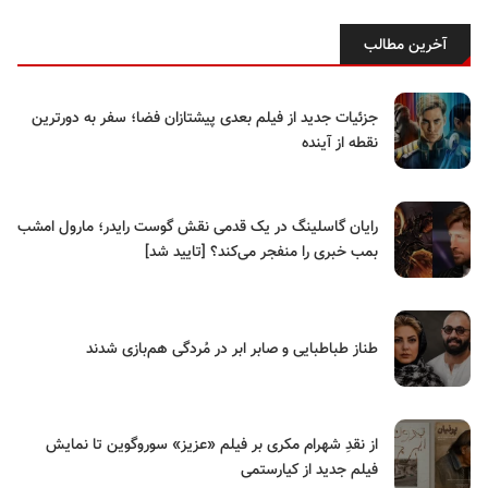
آخرین مطالب
جزئیات جدید از فیلم بعدی پیشتازان فضا؛ سفر به دورترین
نقطه از آینده
رایان گاسلینگ در یک قدمی نقش گوست رایدر؛ مارول امشب
بمب خبری را منفجر می‌کند؟ [تایید شد]
طناز طباطبایی و صابر ابر در مُردگی هم‌بازی شدند
از نقدِ شهرام مکری بر فیلم «عزیز» سوروگوین تا نمایش
فیلم جدید از کیارستمی