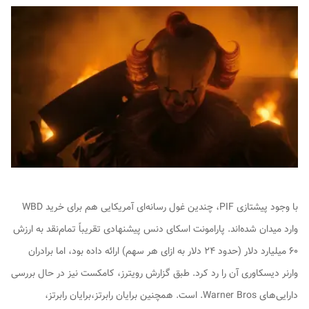
با وجود پیشتازی PIF، چندین غول رسانه‌ای آمریکایی هم برای خرید WBD
وارد میدان شده‌اند. پارامونت اسکای دنس پیشنهادی تقریباً تمام‌نقد به ارزش
۶۰ میلیارد دلار (حدود ۲۴ دلار به ازای هر سهم) ارائه داده بود، اما برادران
وارنر دیسکاوری آن را رد کرد. طبق گزارش رویترز، کامکست نیز در حال بررسی
دارایی‌های Warner Bros. است. همچنین برایان رابرتز،برایان رابرتز،