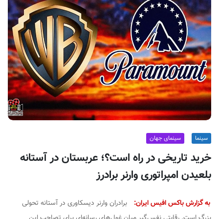
ف
ی
س
ا
ی
ر
ا
ن
سینما
سینمای جهان
خرید تاریخی در راه است؟؛ عربستان در آستانه
بلعیدن امپراتوری وارنر برادرز
به گزارش باکس افیس ایران:
برادران وارنر دیسکاوری در آستانه تحولی
بزرگ است. رقابتی نفس‌گیر میان غول‌های رسانه‌ای برای تصاحب این