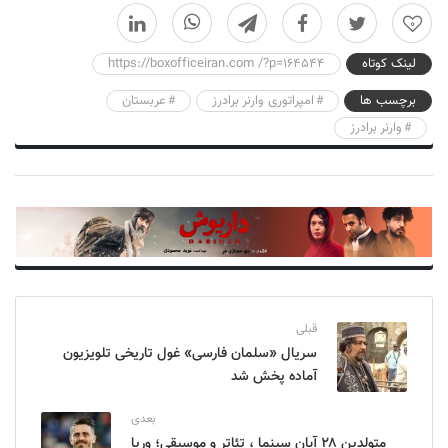
0
لینک کوتاه
https://boxofficeiran.com /?p=164544
برچسب ها
امپراتوری وارنر برادرز
عربستان
وارنر برادرز
قبلی
سریال «سلمان فارسی» غول تاریخی تلویزیون
آماده پخش شد
بعدی
متولدین ۲۸ آبان سینما ، تئاتر و موسیقی؛ وریا