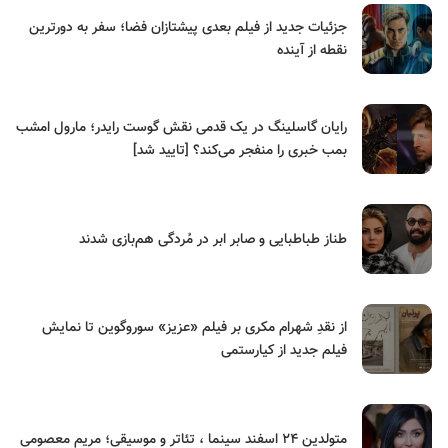
جزئیات جدید از فیلم بعدی پیشتازان فضا؛ سفر به دورترین
نقطه از آینده
رایان گاسلینگ در یک قدمی نقش گوست رایدر؛ مارول امشب
بمب خبری را منفجر می‌کند؟ [تایید شد]
طناز طباطبایی و صابر ابر در مُردگی هم‌بازی شدند
از نقدِ شهرام مکری بر فیلم «عزیز» سوروگوین تا نمایش
فیلم جدید از کیارستمی
متولدین ۲۴ اسفند سینما ، تئاتر و موسیقی؛ مریم معصومی