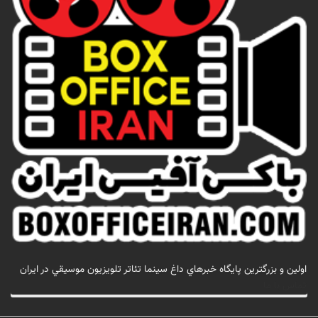
اولين و بزرگترين پايگاه خبرهاي داغ سينما تئاتر تلويزيون موسيقي در ايران
تماس با ما