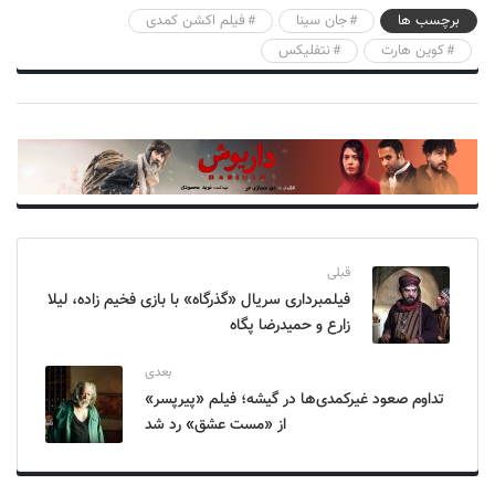
برچسب ها
جان سینا
فیلم اکشن کمدی
کوین هارت
نتفلیکس
قبلی
فیلمبرداری سریال «گذرگاه» با بازی فخیم زاده، لیلا
زارع و حمیدرضا پگاه
بعدی
تداوم صعود غیرکمد‌ی‌ها در گیشه؛ فیلم «پیرپسر»
از «مست عشق» رد شد