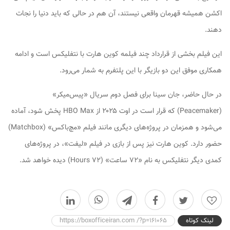
اکشن همیشه قهرمان واقعی نیستند، آن هم در حالی که باید دنیا را نجات
دهند.
این فیلم بخشی از قرارداد چند فیلمه کوین هارت با نتفلیکس است و ادامه
همکاری موفق این دو بازیگر با این پلتفرم به شمار می‌رود.
در حال حاضر، جان سینا برای فصل دوم سریال «پیس‌میکر»
(Peacemaker) که قرار است در اوت ۲۰۲۵ از HBO Max پخش شود، آماده
می‌شود و همزمان در پروژه‌های دیگری مانند فیلم «مچ‌باکس» (Matchbox)
حضور دارد. کوین هارت نیز پس از بازی در فیلم «لیفت»، در پروژه‌های
کمدی دیگر نتفلیکس به نام «۷۲ ساعت» (۷۲ Hours) دیده خواهد شد.
0
لینک کوتاه
https://boxofficeiran.com /?p=161065