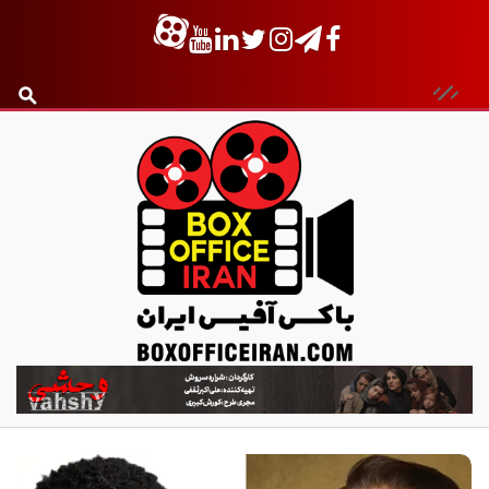
ب
ا
ک
س
آ