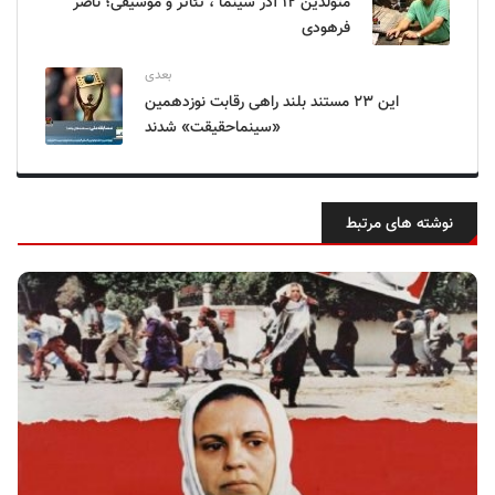
متولدین ۱۲ آذر سینما ، تئاتر و موسیقی؛ ناصر
فرهودی
بعدی
این ۲۳ مستند بلند راهی رقابت نوزدهمین
«سینماحقیقت» شدند
نوشته های مرتبط