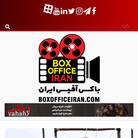
ب
ا
ک
س
آ