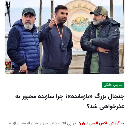
ف
ی
س
ا
ی
ر
ا
ن
نمایش خانگی
جنجال بزرگ «بازمانده»؛ چرا سازنده مجبور به
عذرخواهی شد؟
به گزارش باکس افیس ایران:
در پی انتقادهای اخیر از «بازمانده»، سازنده