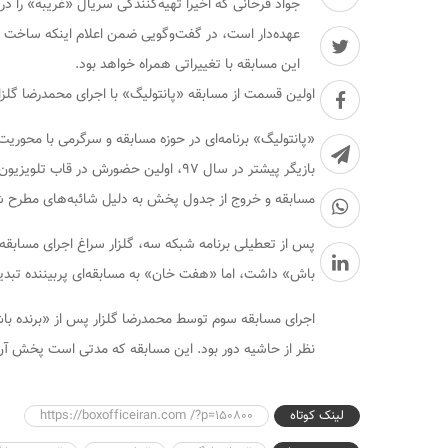
جواد فرحانی که اخیرا تهیه‌کنندگی سریال «غریبه» را در
عهده‌دار است، در گفت‌وگویی ضمن اعلام اینکه ساخت فص
این مسابقه با تغییراتی همراه خواهد بود.
اولین قسمت از مسابقه «پانتولیگ» با اجرای محمدرضا گل
«پانتولیگ» برنامه‌ای در حوزه مسابقه و سرگرمی با محوریت
بازیگر پیشتر در سال ۹۷، اولین حضورش در
مسابقه و خروج از جدول پخش به دلیل شائبه‌های مطرح شده
پس از تعطیلی برنامه شبکه سه، گلزار سراغ اجرای مساب
باش» داشت، اما «هفت خان» به مسابقه‌ای پربیننده تبدی
اجرای مسابقه سوم توسط محمدرضا گلزار پس از «برنده با
نظر از حاشیه دور بود. این مسابقه که مدتی است پخش آن
لینک کوتاه
https://boxofficeiran.com /?p=150800