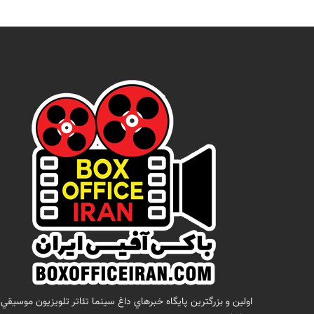
اولين و بزرگترين پايگاه خبرهاي داغ سينما تئاتر تلويزيون موسيقي