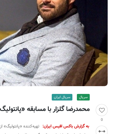
ر
ا
ن
سریال
سریال ایران
محمدرضا گلزار با مسابقه «پانتولیگ»
0
به گزارش باکس افیس ایران:
تهیه‌کننده «پانتولیگ» ا