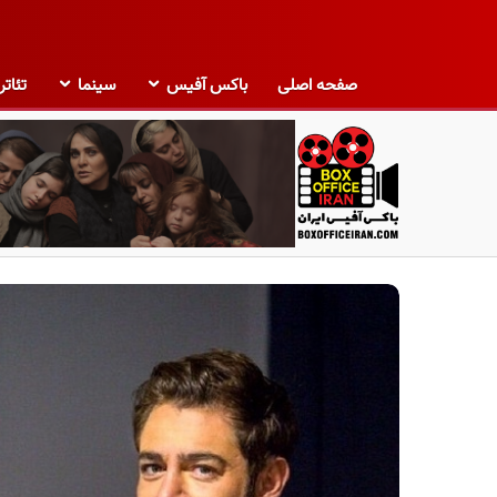
صفحه اصلی
باکس آفیس
سینما
تئاتر
ب
ا
ک
س
آ
ف
ی
س
ا
ی