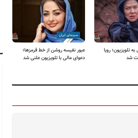
سینمای ایران
ه تلویزیون؛ رویا
عبور نفیسه روشن از خط قرمزها؛
خب
ست شد
دعوای مالی با تلویزیون علنی شد
«ز
می