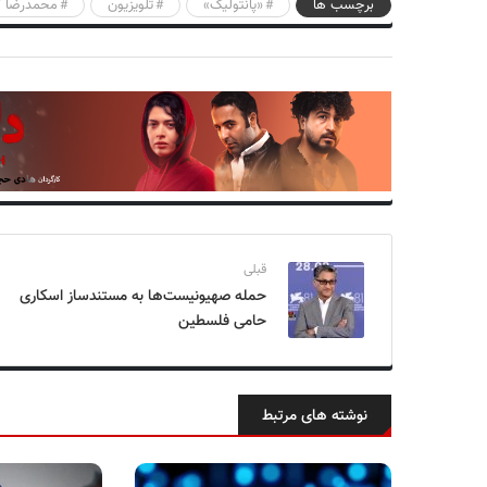
برچسب ها
«پانتولیگ»
تلویزیون
محمدرضا گل
قبلی
حمله صهیونیست‌ها به مستندساز اسکاری
حامی فلسطین
نوشته های مرتبط