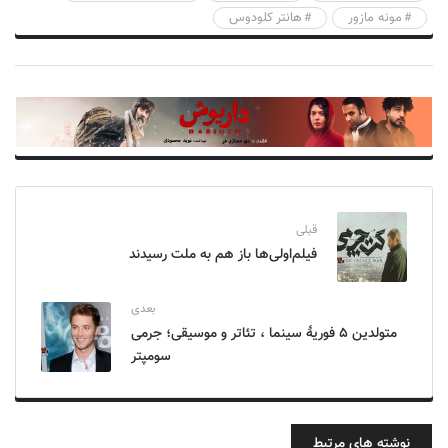
مونه مازور
هانتر کلودوس
قبلی
فیلم‌اولی‌ها باز هم به ملت رسیدند
بعدی
متولدین ۵ فوریهٔ سینما ، تئاتر و موسیقی؛ جرمی
سومپتر
نوشته های مرتبط