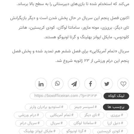
می‌کند که استخدام شده تا بازی‌های دبیرستانی را به سطح بالا برساند.
اکنون فصل پنجم این سریال در حال پخش شدن است و دیگر بازیگرانش
تای دیگز، بری‌زی، مونه مازور، سامانتا لوگان، کودی کریستین، هانتر
کلودوس، مایکل ایوانز بهلینگ و گرتا اونیوگو هستند.
سریال «تمام آمریکایی» برای فصل ششم هم تمدید شده و پخش فصل
پنجم این درام ورزشی از ۲۳ ژانویه شروع شد.
0
لینک کوتاه
https://boxofficeiran.com /?p=141214
برچسب ها
اسپنسر جیمز
استودیو برادران وارنر
بری‌زی
تای دیگز
تمام آمریکایی
درام ورزشی
دنیل ازرا
سامانتا لوگان
سریال
سریال درام
کودی کریستین
گرتا اونیوگو
مایکل ایوانز بهلینگ