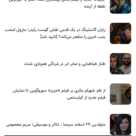
نقطه از آینده
رایان گاسلینگ در یک قدمی نقش گوست رایدر؛ مارول امشب
بمب خبری را منفجر می‌کند؟ [تایید شد]
طناز طباطبایی و صابر ابر در مُردگی هم‌بازی شدند
از نقدِ شهرام مکری بر فیلم «عزیز» سوروگوین تا نمایش
فیلم جدید از کیارستمی
متولدین ۲۴ اسفند سینما ، تئاتر و موسیقی؛ مریم معصومی