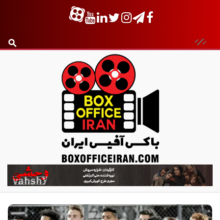
ب
ا
ک
س
آ