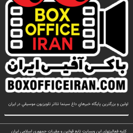
اولين و بزرگترين پايگاه خبرهاي داغ سينما تئاتر تلويزيون موسيقي در ايران
تماس با ما
کلیه فعالیتهای این وبسایت تابع قوانین و مقررات جمهوری اسلامی ایران