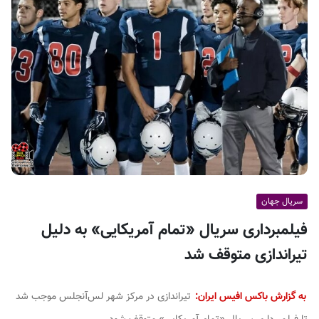
ف
ی
س
ا
ی
ر
ا
ن
سریال جهان
فیلمبرداری سریال «تمام آمریکایی» به دلیل
تیراندازی متوقف شد
به گزارش باکس افیس ایران:
تیراندازی در مرکز شهر لس‌آنجلس موجب شد