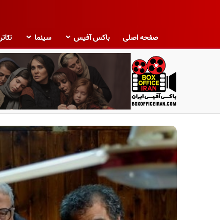
صفحه اصلی
باکس آفیس
سینما
تئاتر
ب
ا
ک
س
آ
ف
ی
س
ا
ی