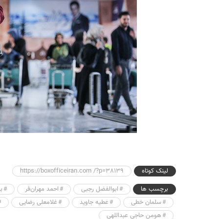
لینک کوتاه
https://boxofficeiran.com /?p=38139
برچسب ها
ابوالفضل رجبی
احمد مهران‌فر
ب
سلمان خطی
عطیه جاوید
غلامعلی رضایی
هومن حاجی عبداللهی