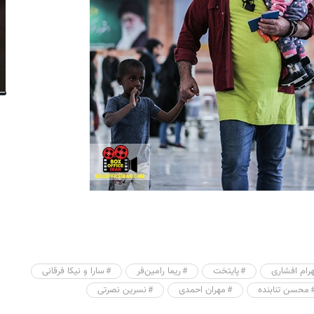
هرام افشاری
پایتخت
ریما رامین‌فر
سارا و نیکا فرقانی
محسن تنابنده
مهران احمدی
نسرین نصرتی