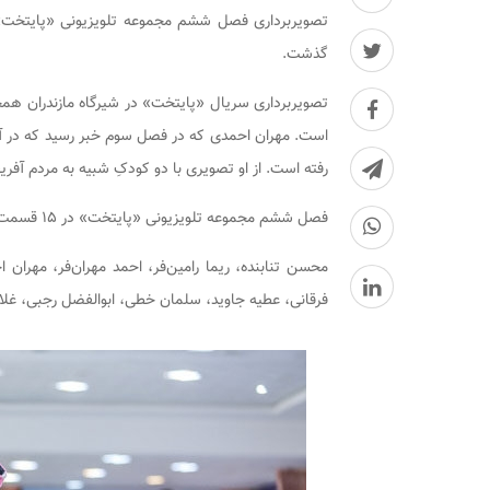
گذشت.
است. مهران احمدی که در فصل سوم خبر رسید که در آف
رفته است. از او تصویری با دو کودکِ شبیه به مردم آفری
فصل ششم مجموعه تلویزیونی «پایتخت» در ۱۵ قسمت برای پخش در نوروز ۹۹ از شبکه یک سیما ساخته می‌شود.
محسن تنابنده، ریما رامین‌فر، احمد مهران‌فر، مهران
فرقانی، عطیه جاوید، سلمان خطی، ابوالفضل رجبی، غلا