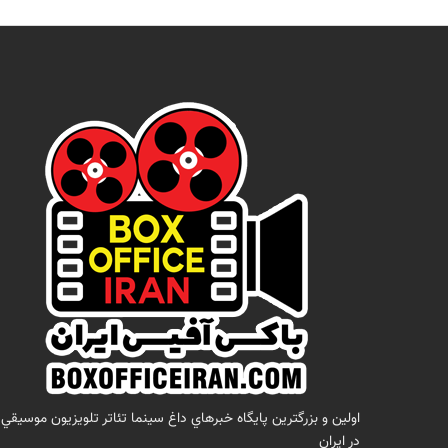
اولين و بزرگترين پايگاه خبرهاي داغ سينما تئاتر تلويزيون موسيقي
در ايران