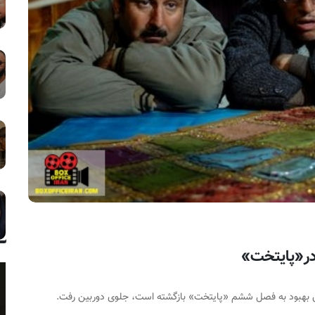
در«پایتخت»
بهبود به فصل ششم «پایتخت» بازگشته است، جلوی دوربین رفت.