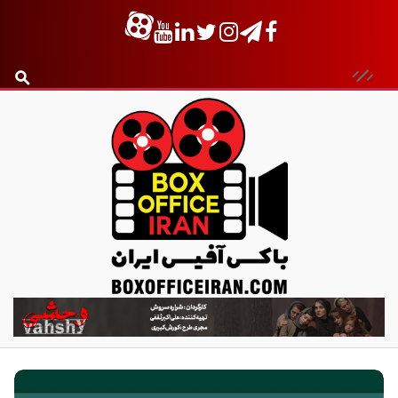
ب
ا
ک
س
آ