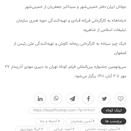
جوانان ایران-دفتر خمینی‌شهر و سیداکبر جعفریان از خمینی‌شهر
«یاماها» به کارگردانی فرزانه قبادی و تهیه‌کنندگی حوزه هنری سازمان
تبلیغات اسلامی از شاهرود
«یک چیز سیاه» به کارگردانی ریحانه کاوش و تهیه‌کنندگی علی رئیس از
اصفهان
سی‌ونهمین جشنواره بین‌المللی فیلم کوتاه تهران به دبیری مهدی آذرپندار ۲۷
مهر تا ۲ آبان
۱۴۰۱
برگزار می‌شود.
0
لینک کوتاه
https://boxofficeiran.com /?p=129182
برچسب ها
آبتین یغماییان
آدم‌ها و ماه
آسمان دوست داشتنی
احمد عربانی
الیکا مهران‌پور