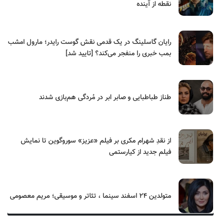
نقطه از آینده
رایان گاسلینگ در یک قدمی نقش گوست رایدر؛ مارول امشب
بمب خبری را منفجر می‌کند؟ [تایید شد]
طناز طباطبایی و صابر ابر در مُردگی هم‌بازی شدند
از نقدِ شهرام مکری بر فیلم «عزیز» سوروگوین تا نمایش
فیلم جدید از کیارستمی
متولدین ۲۴ اسفند سینما ، تئاتر و موسیقی؛ مریم معصومی