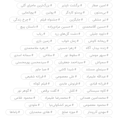
امین صفار
برگشت ناپذیر
بزرگ‌ترین ماجرای گلی
بی‌ستون
پرستو کاردگر
پوتین
پویانمایی
تیر مشقی
جایگزین
جشنواه فیلم
چرخ زندگی
حسین آقامحمدی
حسین مرادی‌زاده
داستان پیچ
داوود جلیلی
دشت گل‌های زرد
رباب
ریحانه کاوش
زمان خواب
زمین بازی
زنده بیدار، آگاه
زهرا حسینی
زهره ملامحمدی
سپهر مومنی
سقوط نور
سلاخی
سمانه اسدی
سمپاش
سیداحمد جعفریان
سیدمحسن پورمحسنی
سینمای مستند
شیدا کاشی
صبا جاور
عبدالله علیمراد
علی معصومی
فرزانه شفیعی
فرزانه قبادی
فرنوش عابدی
فیلم کوتاه
کاوه سیستانی
کلنل
گفت برقص
گوهر نور
محمدامین همدانی
محمدرضا علیمراد
محمود غلامی
محمود معصومی
مریم کشکولی‌نیا
ملودی
مهدی آذرپندار
موزه صلح
هادی محمدیان
یاماها