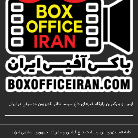
اولين و بزرگترين پايگاه خبرهاي داغ سينما تئاتر تلويزيون موسيقي در ايران
تماس با ما
کلیه فعالیتهای این وبسایت تابع قوانین و مقررات جمهوری اسلامی ایران