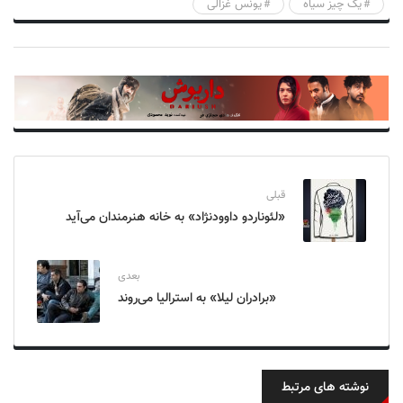
یک چیز سیاه
یونس غزالی
قبلی
«لئوناردو داوودنژاد» به خانه هنرمندان می‌آید
بعدی
«برادران لیلا» به استرالیا می‌روند
نوشته های مرتبط