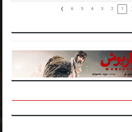
❯
6
5
4
3
2
1