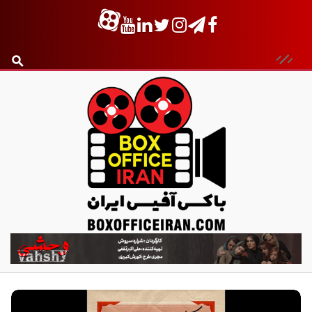
ب
ا
ک
س
آ