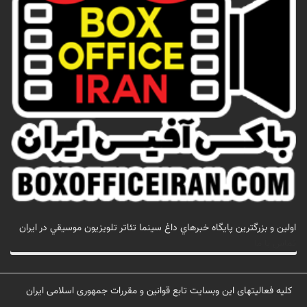
اولين و بزرگترين پايگاه خبرهاي داغ سينما تئاتر تلويزيون موسيقي در ايران
تماس با ما
کلیه فعالیتهای این وبسایت تابع قوانین و مقررات جمهوری اسلامی ایران