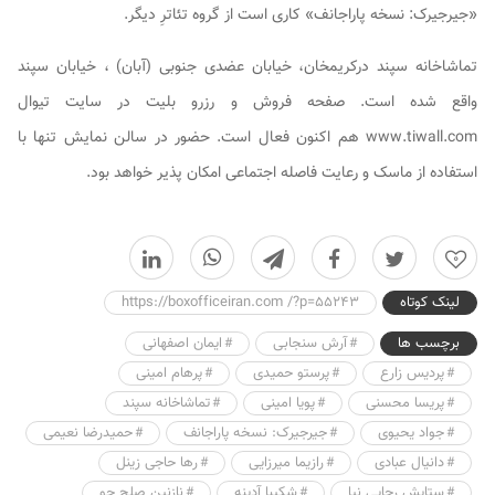
«جیرجیرک: نسخه پاراجانف» کاری است از گروه تئاترِ دیگر.
تماشاخانه سپند درکریمخان، خیابان عضدی جنوبی (آبان) ، خیابان سپند
واقع شده است. صفحه فروش و رزرو بلیت در سایت تیوال
www.tiwall.com هم اکنون فعال است. حضور در سالن نمایش تنها با
استفاده از ماسک و رعایت فاصله اجتماعی امکان پذیر خواهد بود.
0
لینک کوتاه
https://boxofficeiran.com /?p=55243
برچسب ها
آرش سنجابی
ایمان اصفهانی
پردیس زارع
پرستو حمیدی
پرهام امینی
پریسا محسنی
پویا امینی
تماشاخانه سپند
جواد یحیوی
جیرجیرک: نسخه پاراجانف
حمیدرضا نعیمی
دانیال عبادی
رازیما میرزایی
رها حاجی زینل
ستایش رجایی نیا
شکیبا آدینه
نازنین صلح جو