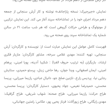
کار آرش سنجابی از دهم مرداد در تماشاخانه سپند روی صحنه می رود.
نمایش «جیرجیرک: نسخه پاراجانف» نوشته و کار آرش سنجابی از جمعه
دهم مرداد اجرای خود را در تماشاخانه سپند آغاز می کند. این نمایش ترکیبی
از مونولوگ و طراحی حرکات گروهی است که هر شب ساعت ۲۱ در سالن
شماره یک تماشاخانه سپند روی صحنه می رود.
فهرست کامل عوامل این نمایش عبارت است از: نویسنده و کارگردان: آرش
سنجابی، تهیه کننده: مهدی غلامی سرخه، مشاور کارگردان: مازیار فکری
ارشاد، بازیگران (به ترتیب حروف الفبا) : شکیبا آدینه، پویا امینی، پرهام
امینی، ایمان اصفهانی، ویدا جوان، رها حاجی زینل، پرستو حمیدی، ستایش
رجایی نیا، پردیس زارع، نازنین صلح جو، دانیال عبادی، رازیما میرزایی، پریسا
محسنی، حمیدرضا نعیمی، جواد یحیوی، دستیار کارگردان: پریسا محسنی،
طراح حرکت: رازیما میرزایی، طراح صحنه: شهاب شریفی، طراح گرافیک:
مهدی رایگانی، طراح زیورآلات: فرناز یحیی پور، عکاس: رامتین جهانبانی،