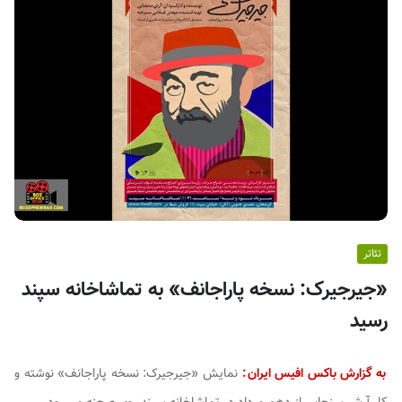
ف
ی
س
ا
ی
ر
ا
ن
تئاتر
«جیرجیرک: نسخه پاراجانف» به تماشاخانه سپند
رسید
به گزارش باکس افیس ایران
:
نمایش «جیرجیرک: نسخه پاراجانف» نوشته و