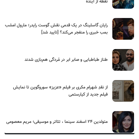
نقطه از آینده
رایان گاسلینگ در یک قدمی نقش گوست رایدر؛ مارول امشب
بمب خبری را منفجر می‌کند؟ [تایید شد]
طناز طباطبایی و صابر ابر در مُردگی هم‌بازی شدند
از نقدِ شهرام مکری بر فیلم «عزیز» سوروگوین تا نمایش
فیلم جدید از کیارستمی
متولدین ۲۴ اسفند سینما ، تئاتر و موسیقی؛ مریم معصومی