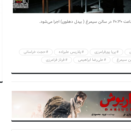
پریا پورفرامرزی
پلاریس علیزاده
حجت خراسانی
ن سیمرغ
علی‌رضا ابراهیمی
فرناز فرامرزی