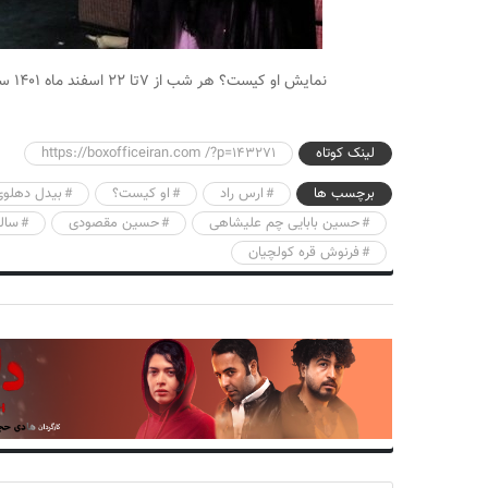
نمایش او کیست؟ هر شب از ۷تا ۲۲ اسفند ماه ۱۴۰۱ ساعت ۲۰:۳۰ در سالن سیمرغ ( بیدل دهلوی) اجرا می‌شود.
لینک کوتاه
https://boxofficeiran.com /?p=143271
برچسب ها
ارس راد
او کیست؟
بیدل دهلوی
حسین بابایی چم علیشاهی
حسین مقصودی
سال
فرنوش قره کولچیان