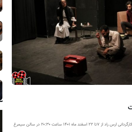
ت
نمایش «او کیست؟» به کارگردانی ارس راد از ۷تا ۲۲ اسفند ماه ۱۴۰۱ ساعت ۲۰:۳۰ در سالن سیمرغ