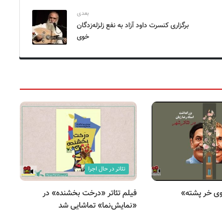
بعدی
برگزاری کنسرت داود آزاد به نفع زلزله‌زدگان
خوی
تئاتر در حال اجرا
ی خر پشته»
فیلم تئاتر «درخت بخشنده» در
«نمایش‌نما» تماشایی شد