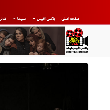
صفحه اصلی
باکس آفیس
سینما
تئاتر
ب
ا
ک
س
آ
ف
ی
س
ا
ی