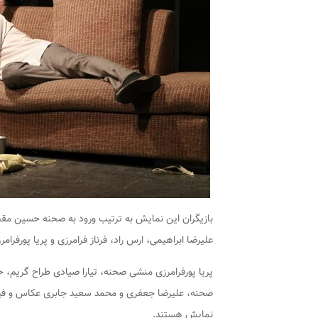
بازیگران این نمایش به ترتیب ورود به صحنه حسین م
علیرضا ابراهیمی، ارس راد، فرناز فرامرزی و پریا پورفرام
پریا پورفرامرزی منشی صحنه، تیارا صیادی طراح گریم، 
صحنه، علیرضا جعفری و محمد سعید جابری عکاس و فیلمب
نمایش هستند.