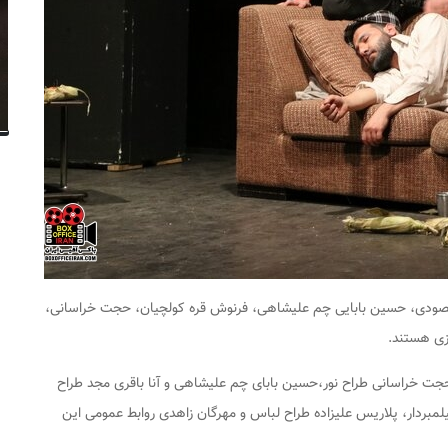
قصودی، حسین بابایی چم علیشاهی، فرنوش قره کولچیان، حجت خراسانی،
رزی هستند.
حجت خراسانی طراح نور،حسین بابای چم علیشاهی و آنا باقری مجد طراح
ردار، پلاریس علیزاده طراح لباس و مهرگان زاهدی روابط عمومی این