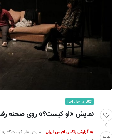
ر
ا
ن
تئاتر در حال اجرا
نمایش «او کیست؟» روی صحنه رف
0
به گزارش باکس افیس ایران: