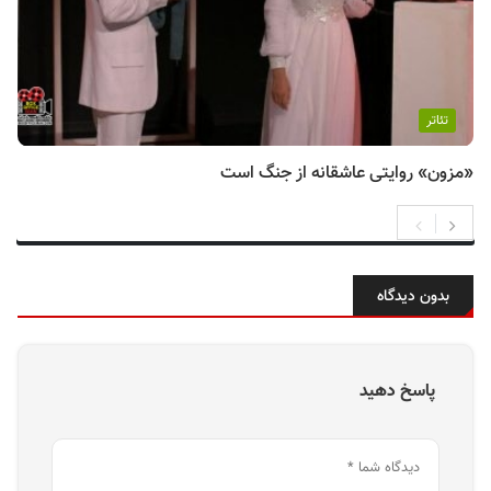
تئاتر
«مزون» روایتی عاشقانه از جنگ است
بدون دیدگاه
پاسخ دهید