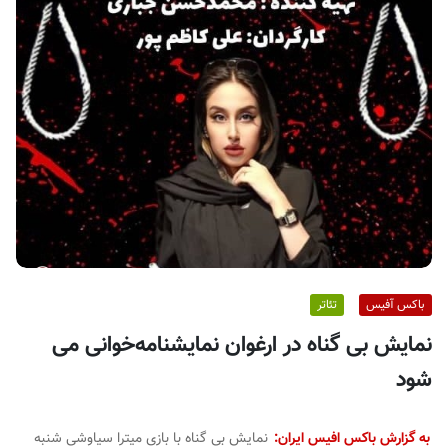
ف
ی
س
ا
ی
ر
ا
ن
باکس آفیس
تئاتر
نمایش بی گناه در ارغوان نمایشنامه‌خوانی می
شود
به گزارش باکس افیس ایران:
نمایش بی گناه با بازی میترا سیاوشی شنبه