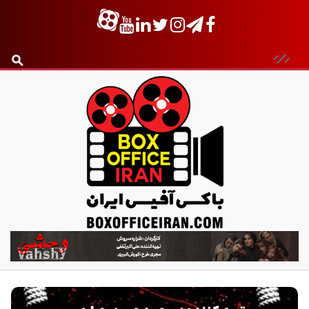
ب
ا
ک
س
آ