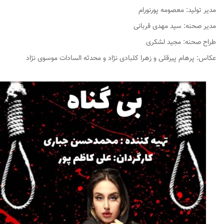
مدیر تولید: معصومه ‌پورنورام
مدیر صحنه: سید مهدی قربانی
طراح صحنه: مجید لشکری
عکاس: پرهام پیرقلی و زهرا ‌کلبادی ‌نژاد و محدثه ‌السادات ‌موسوی ‌نژاد