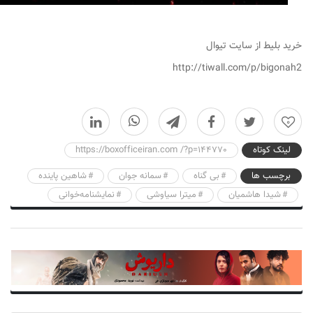
خرید بلیط از سایت تیوال
http://tiwall.com/p/bigonah2
0
لینک کوتاه
https://boxofficeiran.com /?p=144770
برچسب ها
بی گناه
سمانه جوان
شاهین پاینده
شیدا هاشمیان
میترا سیاوشی
نمایشنامه‌خوانی