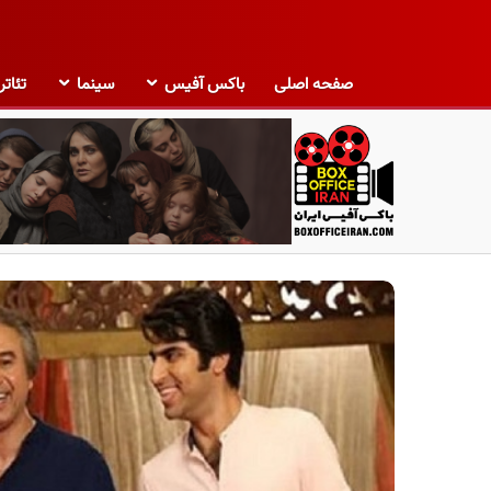
صفحه اصلی
باکس آفیس
سینما
تئاتر
ب
ا
ک
س
آ
ف
ی
س
ا
ی