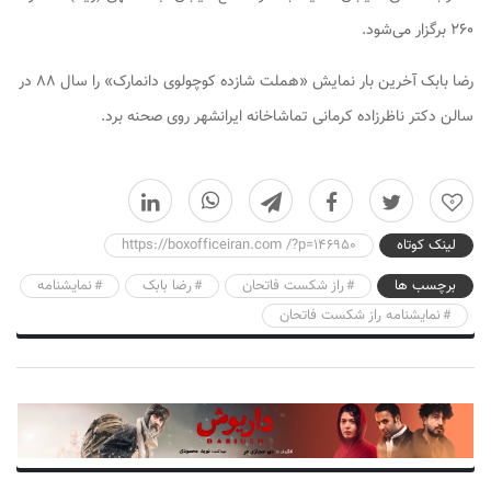
۲۶۰ برگزار می‌شود.
رضا بابک آخرین بار نمایش «هملت شازده کوچولوی دانمارک» را سال ۸۸ در
سالن دکتر ناظرزاده کرمانی تماشاخانه ایرانشهر روی صحنه برد.
0
لینک کوتاه
https://boxofficeiran.com /?p=146950
برچسب ها
راز شکست‌ فاتحان
رضا بابک
نمایشنامه
نمایشنامه راز شکست فاتحان