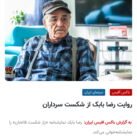
ف
ی
س
ا
ی
ر
ا
ن
باکس آفیس
سینمای ایران
روایت رضا بابک از شکست سرداران
به گزارش باکس افیس ایران:
رضا بابک نمایشنامه «راز شکست فاتحان» را
نمایشنامه‌خوانی می‌کند.