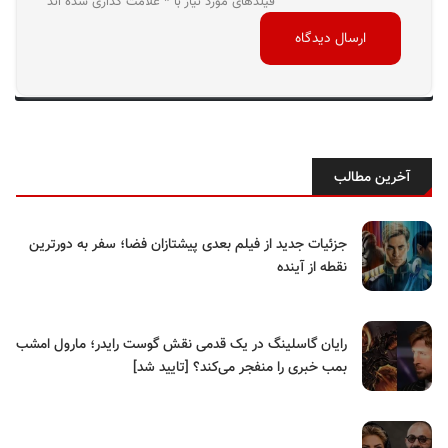
فیلدهای مورد نیاز با * علامت گذاری شده اند
آخرین مطالب
جزئیات جدید از فیلم بعدی پیشتازان فضا؛ سفر به دورترین
نقطه از آینده
رایان گاسلینگ در یک قدمی نقش گوست رایدر؛ مارول امشب
بمب خبری را منفجر می‌کند؟ [تایید شد]