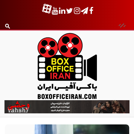
ب
ا
ک
س
آ