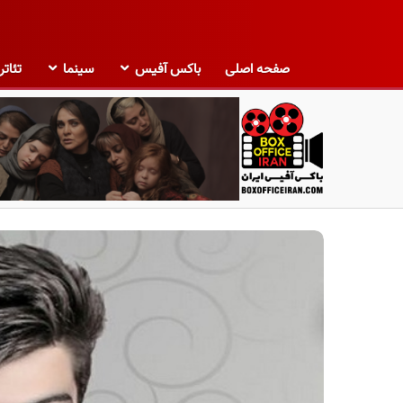
صفحه اصلی
باکس آفیس
سینما
تئاتر
ب
ا
ک
س
آ
ف
ی
س
ا
ی