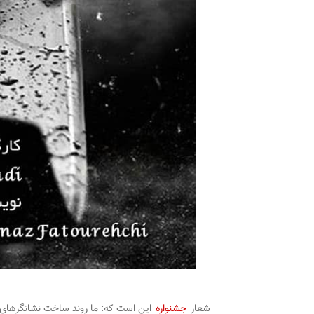
شعار
جشنواره
این است که: ما روند ساخت نشانگرهای فر