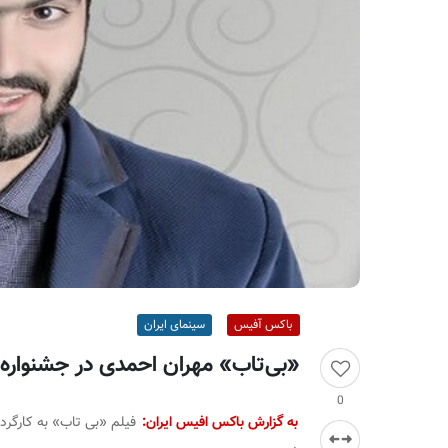
ر
ا
ن
باکس آفیس
سینمای ایران
«بی‌تاب» مهران احمدی در جشنواره 
0
به گزارش باکس افیس ایران: