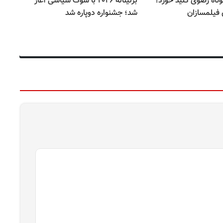
وتاه رضوی کلید خورد؛
برلیناله ۲۰۲۶ با شوک سیاسی آغاز
سو
 فیلمسازان
شد؛ جشنواره دوپاره شد
لف
مش