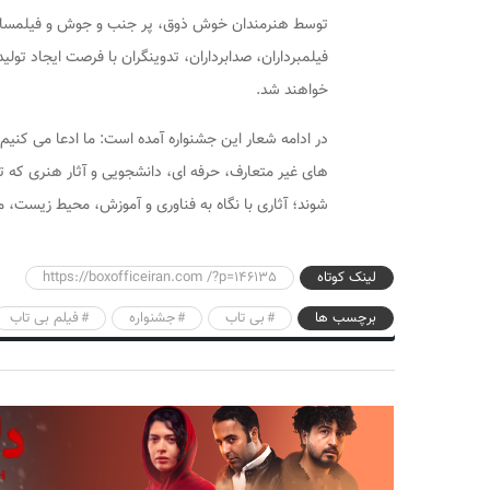
توسط هنرمندان خوش ذوق، پر جنب و جوش و فیلمسازان نو
فیلمبرداران، صدابرداران، تدوینگران با فرصت ایجاد تو
خواهند شد.
در ادامه شعار این جشنواره آمده است: ما ادعا می کنیم که
های غیر متعارف، حرفه ای، دانشجویی و آثار هنری که ت
شوند؛ آثاری با نگاه به فناوری و آموزش، محیط زیست، 
لینک کوتاه
https://boxofficeiran.com /?p=146135
برچسب ها
بی تاب
جشنواره
فیلم بی تاب