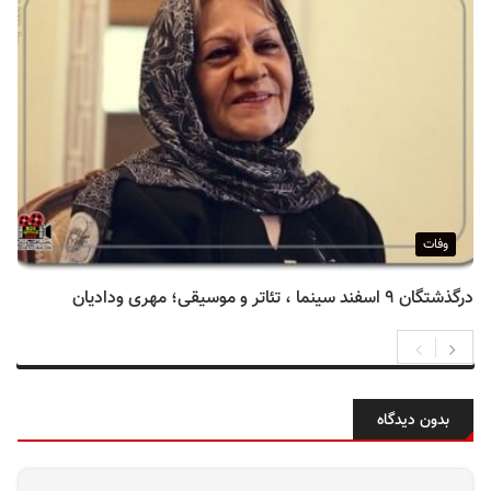
وفات
درگذشتگان ۹ اسفند سینما ، تئاتر و موسیقی؛ مهری ودادیان
بدون دیدگاه