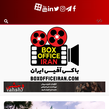
ب
ا
ک
س
آ