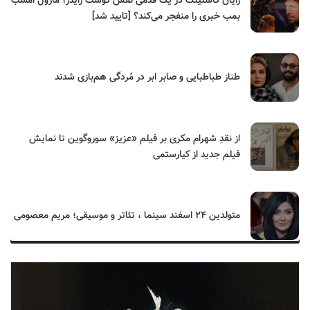
رایان گاسلینگ در یک قدمی نقش گوست رایدر؛ مارول امشب
بمب خبری را منفجر می‌کند؟ [تایید شد]
طناز طباطبایی و صابر ابر در مُردگی هم‌بازی شدند
از نقدِ شهرام مکری بر فیلم «عزیز» سوروگوین تا نمایش
فیلم جدید از کیارستمی
متولدین ۲۴ اسفند سینما ، تئاتر و موسیقی؛ مریم معصومی